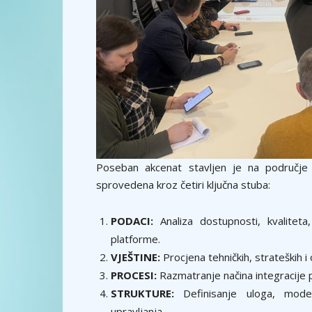
Poseban akcenat stavljen je na područj
sprovedena kroz četiri ključna stuba:
PODACI:
Analiza dostupnosti, kvaliteta
platforme.
VJEŠTINE:
Procjena tehničkih, strateških i
PROCESI:
Razmatranje načina integracije p
STRUKTURE:
Definisanje uloga, model
upravljanja.