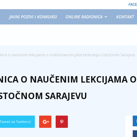
FAC
JAVNI POZIVI I KONKURSI
ONLINE RADIONICA
KONTAKT
nica o naučenim lekcijama o realizovanom pilot testiranju u Istočnom Sarajevu
NICA O NAUČENIM LEKCIJAMA 
 ISTOČNOM SARAJEVU
Tweet na Twitteru!