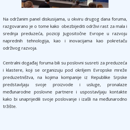
Na održanim panel diskusijama, u okviru drugog dana foruma,
razgovarano je o tome kako obezbijediti održivi rast za mala i
srednja preduzeća, poziciji Jugositočne Evrope u razvoju
naprednih tehnologija, kao i inovacijama kao pokretaču
održivog razvoja.
Centralni događaj foruma bili su poslovni susreti za preduzeća
i klastere, koji se organizuju pod okriljem Evropske mreže
preduzetništva, na kojima kompanije iz Republike Srpske
predstavljaju svoje proizvode i usluge, pronalaze
međunarodne poslovne partnere i uspostavljaju kontakte
kako bi unaprijedili svoje poslovanje i izašli na međunarodno
tržište.