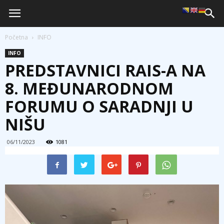
Početna
INFO
INFO
PREDSTAVNICI RAIS-A NA
8. MEĐUNARODNOM
FORUMU O SARADNJI U
NIŠU
06/11/2023
1081