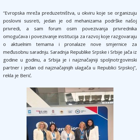
“Evropska mreža preduzetništva, u okviru koje se organizuju
poslovni susreti, jedan je od mehanizama podrške našoj
privredi, a sam forum osim povezivanja privrednika
omogućava i povezivanje institucija za razvoj koje razgovaraju
o aktuelnim temama i pronalaze nove smjernice za
međusobnu saradnju. Saradnja Republike Srpske i Srbije jača iz
godine u godinu, a Srbija je i najznačajniji spoljnotrgovinski
partner i jedan od najznačajnijih ulagača u Republici Srpskoj”,
rekla je Berić.