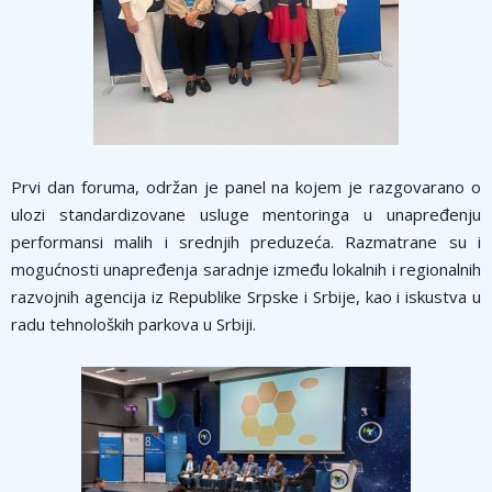
Prvi dan foruma, održan je panel na kojem je razgovarano o
ulozi standardizovane usluge mentoringa u unapređenju
performansi malih i srednjih preduzeća. Razmatrane su i
mogućnosti unapređenja saradnje između lokalnih i regionalnih
razvojnih agencija iz Republike Srpske i Srbije, kao i iskustva u
radu tehnoloških parkova u Srbiji.