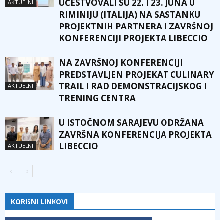
UČESTVOVALI SU 22. I 23. JUNA U
AKTUELNI
RIMINIJU (ITALIJA) NA SASTANKU
PROJEKTNIH PARTNERA I ZAVRŠNOJ
KONFERENCIJI PROJEKTA LIBECCIO
NA ZAVRŠNOJ KONFERENCIJI
PREDSTAVLJEN PROJEKAT CULINARY
TRAIL I RAD DEMONSTRACIJSKOG I
AKTUELNI
TRENING CENTRA
U ISTOČNOM SARAJEVU ODRŽANA
ZAVRŠNA KONFERENCIJA PROJEKTA
LIBECCIO
AKTUELNI
KORISNI LINKOVI