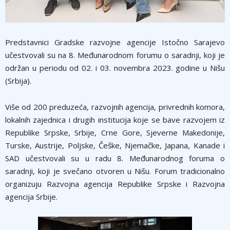
Predstavnici Gradske razvojne agencije Istočno Sarajevo
učestvovali su na 8. Međunarodnom forumu o saradnji, koji je
održan u periodu od 02. i 03. novembra 2023. godine u Nišu
(Srbija).
Više od 200 preduzeća, razvojnih agencija, privrednih komora,
lokalnih zajednica i drugih institucija koje se bave razvojem iz
Republike Srpske, Srbije, Crne Gore, Sjeverne Makedonije,
Turske, Austrije, Poljske, Češke, Njemačke, Japana, Kanade i
SAD učestvovali su u radu 8. Međunarodnog foruma o
saradnji, koji je svečano otvoren u Nišu. Forum tradicionalno
organizuju Razvojna agencija Republike Srpske i Razvojna
agencija Srbije.