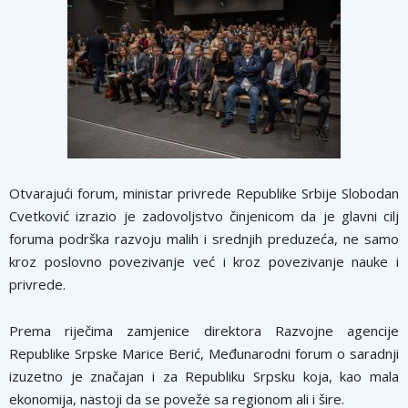
Otvarajući forum, ministar privrede Republike Srbije Slobodan
Cvetković izrazio je zadovoljstvo činjenicom da je glavni cilj
foruma podrška razvoju malih i srednjih preduzeća, ne samo
kroz poslovno povezivanje već i kroz povezivanje nauke i
privrede.
Prema riječima zamjenice direktora Razvojne agencije
Republike Srpske Marice Berić, Međunarodni forum o saradnji
izuzetno je značajan i za Republiku Srpsku koja, kao mala
ekonomija, nastoji da se poveže sa regionom ali i šire.