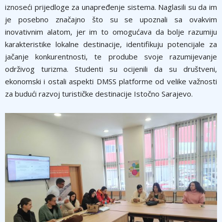
iznoseći prijedloge za unapređenje sistema. Naglasili su da im
je posebno značajno što su se upoznali sa ovakvim
inovativnim alatom, jer im to omogućava da bolje razumiju
karakteristike lokalne destinacije, identifikuju potencijale za
jačanje konkurentnosti, te prodube svoje razumijevanje
održivog turizma. Studenti su ocijenili da su društveni,
ekonomski i ostali aspekti DMSS platforme od velike važnosti
za budući razvoj turističke destinacije Istočno Sarajevo.