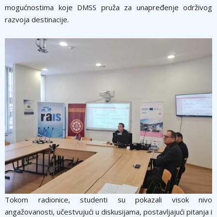
mogućnostima koje DMSS pruža za unapređenje održivog
razvoja destinacije.
Tokom radionice, studenti su pokazali visok nivo
angažovanosti, učestvujući u diskusijama, postavljajući pitanja i