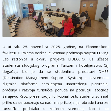
U utorak, 25. novembra 2025. godine, na Ekonomskom
fakultetu u Palama održan je Seminar podizanja svijesti i Living
Lab radionica u okviru projekta LIBECCIO, uz učešće
studenata studijskog programa Turizam i hotelijerstvo. Cilj
događaja bio je da se studentima predstavi DMSS
(Destination Management Support System) – savremena
digitalna platforma namijenjena unapređenju planiranja,
praćenja i razvoja turističke ponude na području Istočnog
Sarajeva. Kroz prezentaciju funkcionalnosti, studenti su imali
priliku da se upoznaju sa načinima prikupljanja, obrade i analize
turističkih podataka u realnom vremenu, kao i sa