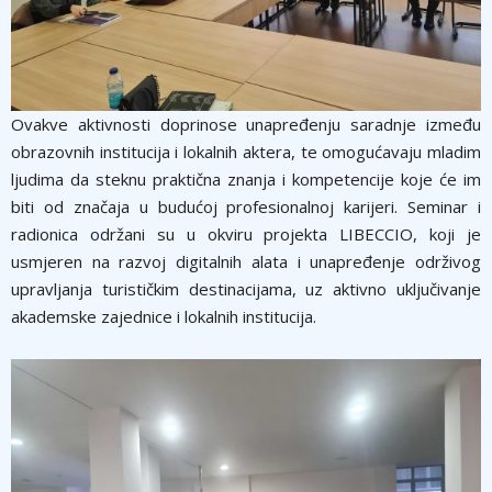
Ovakve aktivnosti doprinose unapređenju saradnje između
obrazovnih institucija i lokalnih aktera, te omogućavaju mladim
ljudima da steknu praktična znanja i kompetencije koje će im
biti od značaja u budućoj profesionalnoj karijeri. Seminar i
radionica održani su u okviru projekta LIBECCIO, koji je
usmjeren na razvoj digitalnih alata i unapređenje održivog
upravljanja turističkim destinacijama, uz aktivno uključivanje
akademske zajednice i lokalnih institucija.