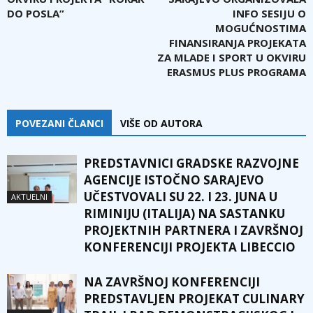
DO POSLA”
INFO SESIJU O
MOGUĆNOSTIMA
FINANSIRANJA PROJEKATA
ZA MLADE I SPORT U OKVIRU
ERASMUS PLUS PROGRAMA
POVEZANI ČLANCI
VIŠE OD AUTORA
PREDSTAVNICI GRADSKE RAZVOJNE
AGENCIJE ISTOČNO SARAJEVO
UČESTVOVALI SU 22. I 23. JUNA U
AKTUELNI
RIMINIJU (ITALIJA) NA SASTANKU
PROJEKTNIH PARTNERA I ZAVRŠNOJ
KONFERENCIJI PROJEKTA LIBECCIO
NA ZAVRŠNOJ KONFERENCIJI
PREDSTAVLJEN PROJEKAT CULINARY