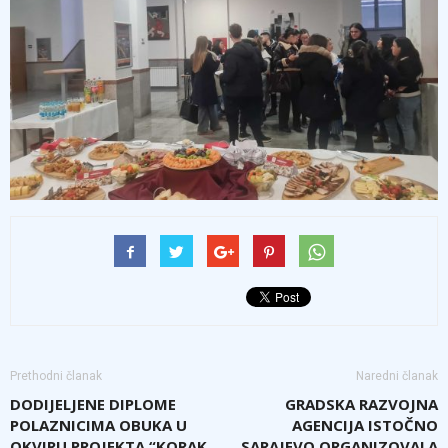
Prethodni članak
Naredni članak
DODIJELJENE DIPLOME
GRADSKA RAZVOJNA
POLAZNICIMA OBUKA U
AGENCIJA ISTOČNO
OKVIRU PROJEKTA “KORAK
SARAJEVO ORGANIZOVALA