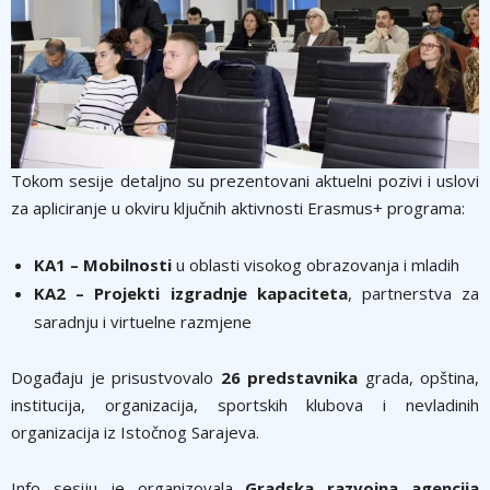
Tokom sesije detaljno su prezentovani aktuelni pozivi i uslovi
za apliciranje u okviru ključnih aktivnosti Erasmus+ programa:
KA1 – Mobilnosti
u oblasti visokog obrazovanja i mladih
KA2 – Projekti izgradnje kapaciteta
, partnerstva za
saradnju i virtuelne razmjene
Događaju je prisustvovalo
26 predstavnika
grada, opština,
institucija, organizacija, sportskih klubova i nevladinih
organizacija iz Istočnog Sarajeva.
Info sesiju je organizovala
Gradska razvojna agencija