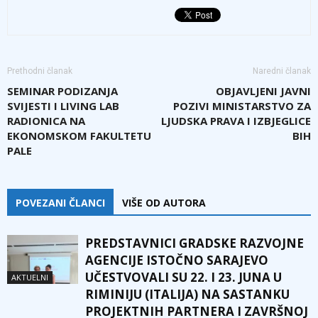
Prethodni članak
Naredni članak
SEMINAR PODIZANJA
OBJAVLJENI JAVNI
SVIJESTI I LIVING LAB
POZIVI MINISTARSTVO ZA
RADIONICA NA
LJUDSKA PRAVA I IZBJEGLICE
EKONOMSKOM FAKULTETU
BIH
PALE
POVEZANI ČLANCI
VIŠE OD AUTORA
PREDSTAVNICI GRADSKE RAZVOJNE
AGENCIJE ISTOČNO SARAJEVO
UČESTVOVALI SU 22. I 23. JUNA U
AKTUELNI
RIMINIJU (ITALIJA) NA SASTANKU
PROJEKTNIH PARTNERA I ZAVRŠNOJ