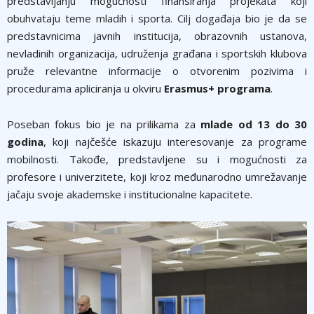
predstavljanju mogućnosti finansiranja projekata koji
obuhvataju teme mladih i sporta. Cilj događaja bio je da se
predstavnicima javnih institucija, obrazovnih ustanova,
nevladinih organizacija, udruženja građana i sportskih klubova
pruže relevantne informacije o otvorenim pozivima i
procedurama apliciranja u okviru
Erasmus+ programa
.
Poseban fokus bio je na prilikama za
mlade od 13 do 30
godina
, koji najčešće iskazuju interesovanje za programe
mobilnosti. Takođe, predstavljene su i mogućnosti za
profesore i univerzitete, koji kroz međunarodno umrežavanje
jačaju svoje akademske i institucionalne kapacitete.