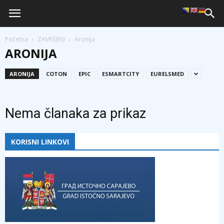
Početna
ZAVRŠENI
Aronija
ARONIJA
ARONIJA
COTON
EPIC
ESMARTCITY
EURELSMED
Nema članaka za prikaz
KORISNI LINKOVI