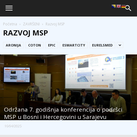
Početna
ZAVRŠENI
Razvoj MSP
RAZVOJ MSP
ARONIJA
COTON
EPIC
ESMARTCITY
EURELSMED
Održana 7. godišnja konferencija o podršci
MSP u Bosni i Hercegovini u Sarajevu
16/04/2025