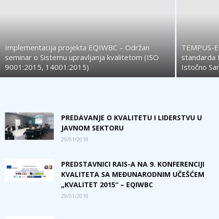
Implementacija projekta EQIWBC – Održan
TEMPUS-EQ
seminar o Sistemu upravljanja kvalitetom (ISO
standarda 
9001:2015, 14001:2015)
Istočno Sa
PREDAVANJE O KVALITETU I LIDERSTVU U
JAVNOM SEKTORU
29/01/2018
PREDSTAVNICI RAIS-A NA 9. KONFERENCIJI
KVALITETA SA MEĐUNARODNIM UČEŠĆEM
„KVALITET 2015“ – EQIWBC
29/01/2018