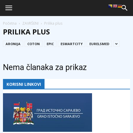
Početna
ZAVRŠENI
Prilika plus
PRILIKA PLUS
ARONIJA
COTON
EPIC
ESMARTCITY
EURELSMED
Nema članaka za prikaz
KORISNI LINKOVI