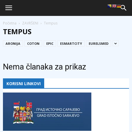
Početna
ZAVRŠENI
Tempus
TEMPUS
ARONIJA
COTON
EPIC
ESMARTCITY
EURELSMED
Nema članaka za prikaz
KORISNI LINKOVI