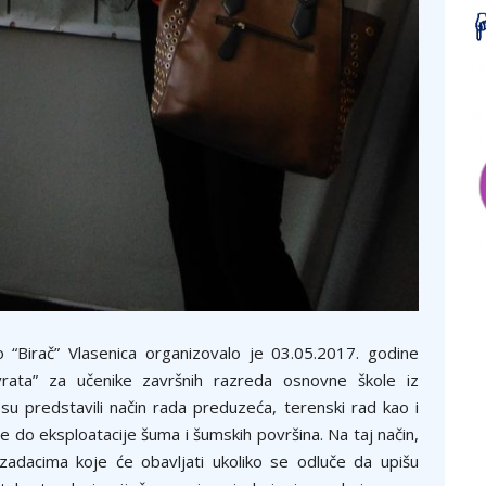
 “Birač” Vlasenica organizovalo je 03.05.2017. godine
rata” za učenike završnih razreda osnovne škole iz
su predstavili način rada preduzeća, terenski rad kao i
e do eksploatacije šuma i šumskih površina. Na taj način,
zadacima koje će obavljati ukoliko se odluče da upišu