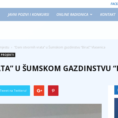
FAC
JAVNI POZIVI I KONKURSI
ONLINE RADIONICA
KONTAKT
mjestu
“Dani otvornih vrata” u Šumskom gazdinstvu “Birač” Vlasenica
PROJEKTI
TA” U ŠUMSKOM GAZDINSTVU “B
Tweet na Twitteru!