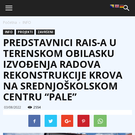
Početna
INFO
INFO
PROJEKTI
ZAVRŠENI
PREDSTAVNICI RAIS-A U
TERENSKOM OBILASKU
IZVOĐENJA RADOVA
REKONSTRUKCIJE KROVA
NA SREDNJOŠKOLSKOM
CENTRU “PALE”
03/08/2022
2554