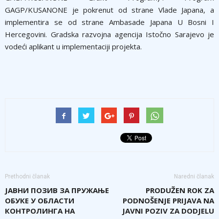
GAGP/KUSANONE je pokrenut od strane Vlade Japana, a
implementira se od strane Ambasade Japana U Bosni I
Hercegovini. Gradska razvojna agencija Istočno Sarajevo je
vodeći aplikant u implementaciji projekta.
Prethodni članak
Naredni članak
ЈАВНИ ПОЗИВ ЗА ПРУЖАЊЕ
PRODUŽEN ROK ZA
ОБУКЕ У ОБЛАСТИ
PODNOŠENJE PRIJAVA NA
КОНТРОЛИНГА НА
JAVNI POZIV ZA DODJELU