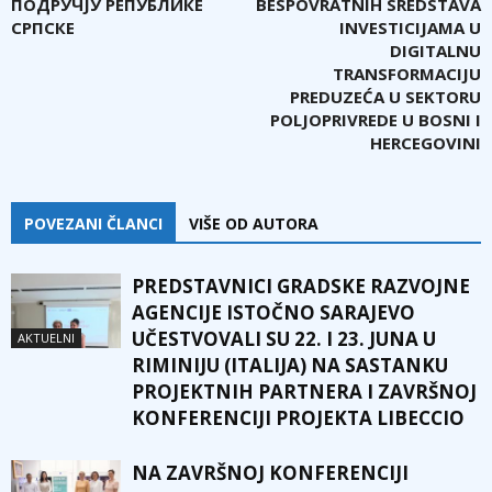
ПОДРУЧЈУ РЕПУБЛИКЕ
BESPOVRATNIH SREDSTAVA
СРПСКЕ
INVESTICIJAMA U
DIGITALNU
TRANSFORMACIJU
PREDUZEĆA U SEKTORU
POLJOPRIVREDE U BOSNI I
HERCEGOVINI
POVEZANI ČLANCI
VIŠE OD AUTORA
PREDSTAVNICI GRADSKE RAZVOJNE
AGENCIJE ISTOČNO SARAJEVO
UČESTVOVALI SU 22. I 23. JUNA U
AKTUELNI
RIMINIJU (ITALIJA) NA SASTANKU
PROJEKTNIH PARTNERA I ZAVRŠNOJ
KONFERENCIJI PROJEKTA LIBECCIO
NA ZAVRŠNOJ KONFERENCIJI