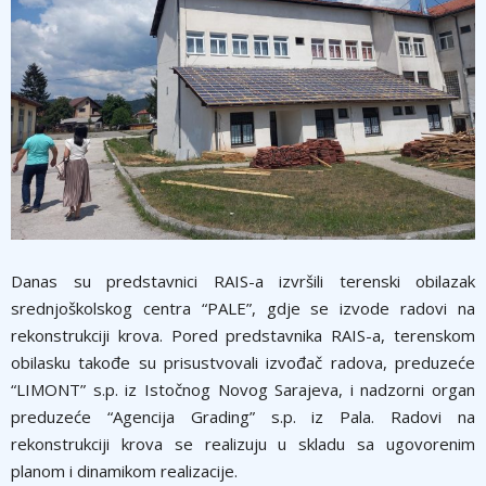
Danas su predstavnici RAIS-a izvršili terenski obilazak
srednjoškolskog centra “PALE”, gdje se izvode radovi na
rekonstrukciji krova. Pored predstavnika RAIS-a, terenskom
obilasku takođe su prisustvovali izvođač radova, preduzeće
“LIMONT” s.p. iz Istočnog Novog Sarajeva, i nadzorni organ
preduzeće “Agencija Grading” s.p. iz Pala. Radovi na
rekonstrukciji krova se realizuju u skladu sa ugovorenim
planom i dinamikom realizacije.