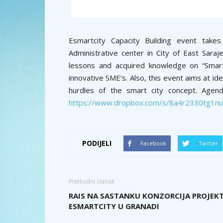
Esmartcity Capacity Building event tak
Administrative center in City of East Sara
lessons and acquired knowledge on “Smart 
innovative SME’s. Also, this event aims at id
hurdles of the smart city concept. Agend
https://www.dropbox.com/s/8a4r2330tg1nu
PODIJELI
Facebook
Twitter
Prethodni članak
RAIS NA SASTANKU KONZORCIJA PROJEK
ESMARTCITY U GRANADI