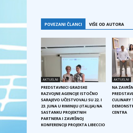
POVEZANI ČLANCI
VIŠE OD AUTORA
AKTUELNI
AKTUELNI
PREDSTAVNICI GRADSKE
NA ZAVRŠN
RAZVOJNE AGENCIJE ISTOČNO
PREDSTAVL
SARAJEVO UČESTVOVALI SU 22. I
CULINARY T
23. JUNA U RIMINIJU (ITALIJA) NA
DEMONSTRA
SASTANKU PROJEKTNIH
CENTRA
PARTNERA I ZAVRŠNOJ
KONFERENCIJI PROJEKTA LIBECCIO