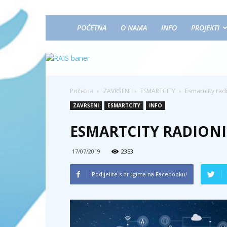
POČETNA
O NAMA
INFO
PROJEKTI
Početna
ZAVRŠENI
ESMARTCITY
Esmartcity rad
ZAVRŠENI
ESMARTCITY
INFO
ESMARTCITY RADIONI
17/07/2019
2353
Podijelite s drugima na Facebooku!