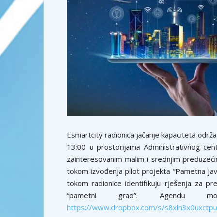
Esmartcity radionica jačanje kapaciteta održ
13:00 u prostorijama Administrativnog cent
zainteresovanim malim i srednjim preduzećima
tokom izvođenja pilot projekta “Pametna javn
tokom radionice identifikuju rješenja za pr
“pametni grad”. Agendu mo
https://www.dropbox.com/s/s8xln3x0uxct