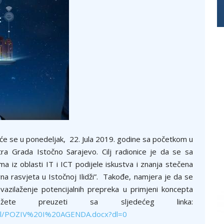
aće se u ponedeljak, 22. Jula 2019. godine sa početkom u
ra Grada Istočno Sarajevo. Cilj radionice je da se sa
 iz oblasti IT i ICT podijele iskustva i znanja stečena
a rasvjeta u Istočnoj Ilidži”. Takođe, namjera je da se
evazilaženje potencijalnih prepreka u primjeni koncepta
žete preuzeti sa sljedećeg linka:
pul/POZIV%20I%20AGENDA.docx?dl=0