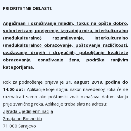
PRIORITETNE OBLASTI:
Angažman i osnaživanje mladih, fokus na opšte dobro,
volonterizam, povjerenje, izgradnja mira, interkulturalno
(međukulturalno) razumijevanje, interkulturalno
(međukulturalno) obrazovanje, poštovanje različitosti,
uvažavanje drugih i drugačijih, poboljšanje kvalitete
obrazovanja, osnaživanje žena, podrška ranjivim
kategorijama.
Rok za podnošenje prijava je
31. august 2018. godine do
14:00 sati
. Aplikacije koje stignu nakon navedenog roka će se
razmatrati samo ako poštanski znak označava datum slanja
prije zvaničnog roka. Aplikacije treba slati na adresu:
Zgrada Ujedinjenih nacija
Zmaja od Bosne bb
71 000 Sarajevo