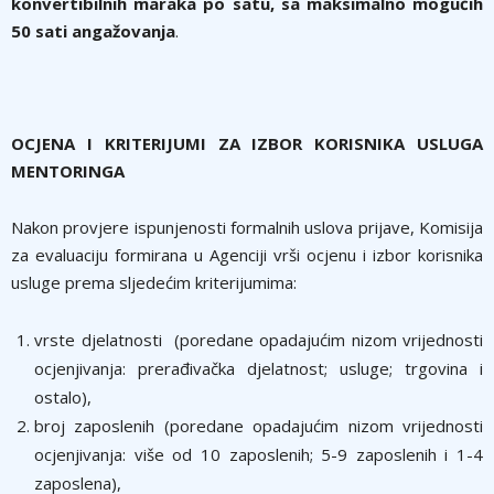
konvertibilnih maraka po satu, sa maksimalno mogućih
50 sati angažovanja
.
OCJENA I KRITERIJUMI ZA IZBOR KORISNIKA USLUGA
MENTORINGA
Nakon provjere ispunjenosti formalnih uslova prijave, Komisija
za evaluaciju formirana u Agenciji vrši ocjenu i izbor korisnika
usluge prema sljedećim kriterijumima:
vrste djelatnosti (poredane opadajućim nizom vrijednosti
ocjenjivanja: prerađivačka djelatnost; usluge; trgovina i
ostalo),
broj zaposlenih (poredane opadajućim nizom vrijednosti
ocjenjivanja: više od 10 zaposlenih; 5-9 zaposlenih i 1-4
zaposlena),