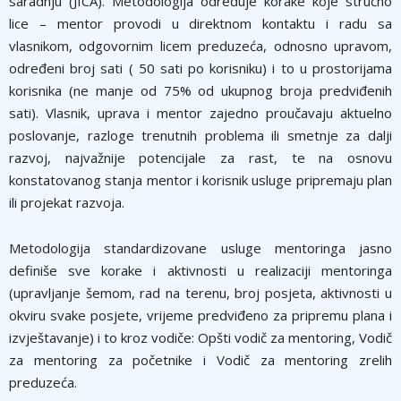
saradnju (JICA). Metodologija određuje korake koje stručno
lice – mentor provodi u direktnom kontaktu i radu sa
vlasnikom, odgovornim licem preduzeća, odnosno upravom,
određeni broj sati ( 50 sati po korisniku) i to u prostorijama
korisnika (ne manje od 75% od ukupnog broja predviđenih
sati). Vlasnik, uprava i mentor zajedno proučavaju aktuelno
poslovanje, razloge trenutnih problema ili smetnje za dalji
razvoj, najvažnije potencijale za rast, te na osnovu
konstatovanog stanja mentor i korisnik usluge pripremaju plan
ili projekat razvoja.
Metodologija standardizovane usluge mentoringa jasno
definiše sve korake i aktivnosti u realizaciji mentoringa
(upravljanje šemom, rad na terenu, broj posjeta, aktivnosti u
okviru svake posjete, vrijeme predviđeno za pripremu plana i
izvještavanje) i to kroz vodiče: Opšti vodič za mentoring, Vodič
za mentoring za početnike i Vodič za mentoring zrelih
preduzeća.