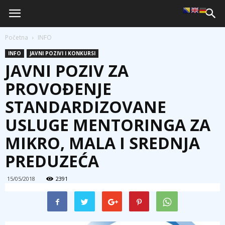
Početna
INFO
INFO
JAVNI POZIVI I KONKURSI
JAVNI POZIV ZA
PROVOĐENJE
STANDARDIZOVANE
USLUGE MENTORINGA ZA
MIKRO, MALA I SREDNJA
PREDUZEĆA
15/05/2018
2391