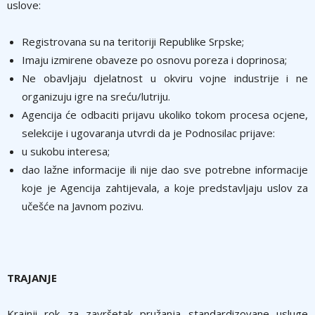
uslove:
Registrovana su na teritoriji Republike Srpske;
Imaju izmirene obaveze po osnovu poreza i doprinosa;
Ne obavljaju djelatnost u okviru vojne industrije i ne
organizuju igre na sreću/lutriju.
Agencija će odbaciti prijavu ukoliko tokom procesa ocjene,
selekcije i ugovaranja utvrdi da je Podnosilac prijave:
u sukobu interesa;
dao lažne informacije ili nije dao sve potrebne informacije
koje je Agencija zahtijevala, a koje predstavljaju uslov za
učešće na Javnom pozivu.
TRAJANJE
Krajnji rok za završetak pružanja standardizovane usluge