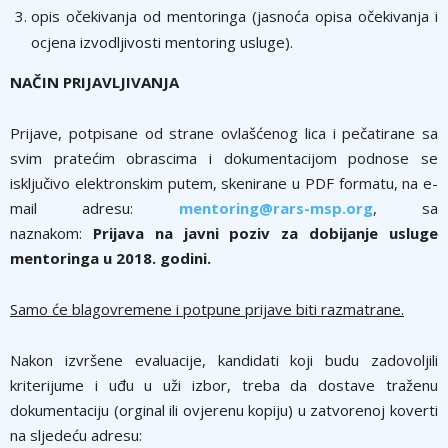
opis očekivanja od mentoringa (jasnoća opisa očekivanja i
ocjena izvodljivosti mentoring usluge).
NAČIN PRIJAVLJIVANJA
Prijave, potpisane od strane ovlašćenog lica i pečatirane sa
svim pratećim obrascima i dokumentacijom podnose se
isključivo elektronskim putem, skenirane u PDF formatu, na e-
mail adresu:
mentoring@rars-msp.org
, sa
naznakom:
Prijava na javni poziv za dobijanje usluge
mentoringa u 2018. godini.
Samo će blagovremene i potpune prijave biti razmatrane.
Nakon izvršene evaluacije, kandidati koji budu zadovoljili
kriterijume i uđu u uži izbor, treba da dostave traženu
dokumentaciju (orginal ili ovjerenu kopiju) u zatvorenoj koverti
na sljedeću adresu: