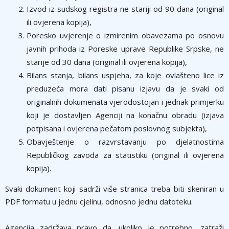
Izvod iz sudskog registra ne stariji od 90 dana (original
ili ovjerena kopija),
Poresko uvjerenje o izmirenim obavezama po osnovu
javnih prihoda iz Poreske uprave Republike Srpske, ne
starije od 30 dana (original ili ovjerena kopija),
Bilans stanja, bilans uspjeha, za koje ovlašteno lice iz
preduzeća mora dati pisanu izjavu da je svaki od
originalnih dokumenata vjerodostojan i jednak primjerku
koji je dostavljen Agenciji na konačnu obradu (izjava
potpisana i ovjerena pečatom poslovnog subjekta),
Obavještenje o razvrstavanju po djelatnostima
Republičkog zavoda za statistiku (original ili ovjerena
kopija).
Svaki dokument koji sadrži više stranica treba biti skeniran u
PDF formatu u jednu cjelinu, odnosno jednu datoteku.
Agencija zadržava pravo da, ukoliko je potrebno, zatraži