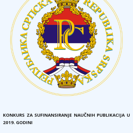
KONKURS ZA SUFINANSIRANJE NAUČNIH PUBLIKACIJA U
20
1
9
. GODINI