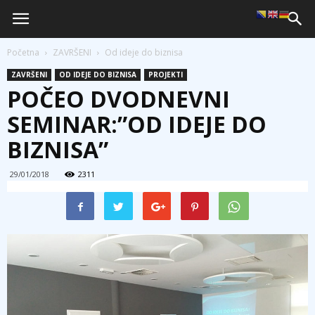
Početna
ZAVRŠENI
Od ideje do biznisa
ZAVRŠENI
OD IDEJE DO BIZNISA
PROJEKTI
POČEO DVODNEVNI
SEMINAR:”OD IDEJE DO
BIZNISA”
29/01/2018
2311