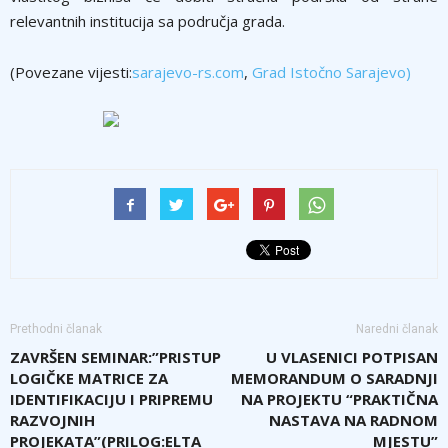
relevantnih institucija sa područja grada.
(Povezane vijesti:
sarajevo-rs.com
,
Grad Istočno Sarajevo)
Prethodni članak
Naredni članak
ZAVRŠEN SEMINAR:”PRISTUP
U VLASENICI POTPISAN
LOGIČKE MATRICE ZA
MEMORANDUM O SARADNJI
IDENTIFIKACIJU I PRIPREMU
NA PROJEKTU “PRAKTIČNA
RAZVOJNIH
NASTAVA NA RADNOM
PROJEKATA”(PRILOG:ELTA
MJESTU”