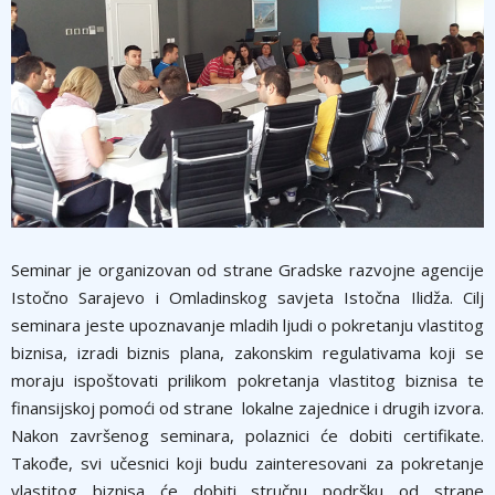
Seminar je organizovan od strane Gradske razvojne agencije
Istočno Sarajevo i Omladinskog savjeta Istočna Ilidža. Cilj
seminara jeste upoznavanje mladih ljudi o pokretanju vlastitog
biznisa, izradi biznis plana, zakonskim regulativama koji se
moraju ispoštovati prilikom pokretanja vlastitog biznisa te
finansijskoj pomoći od strane lokalne zajednice i drugih izvora.
Nakon završenog seminara, polaznici će dobiti certifikate.
Takođe, svi učesnici koji budu zainteresovani za pokretanje
vlastitog biznisa će dobiti stručnu podršku od strane