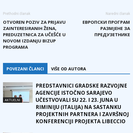
Prethodni članak
Naredni članak
OTVOREN POZIV ZA PRIJAVU
EВРОПСКИ ПРОГРАМ
ZAINTERESIRANIH ŽENA,
РАЗМЈЕНЕ ЗА
PREDUZETNICA ZA UČEŠĆE U
ПРЕДУЗЕТНИКЕ
NOVOM IZDANJU BIZUP
PROGRAMA
POVEZANI ČLANCI
VIŠE OD AUTORA
PREDSTAVNICI GRADSKE RAZVOJNE
AGENCIJE ISTOČNO SARAJEVO
UČESTVOVALI SU 22. I 23. JUNA U
AKTUELNI
RIMINIJU (ITALIJA) NA SASTANKU
PROJEKTNIH PARTNERA I ZAVRŠNOJ
KONFERENCIJI PROJEKTA LIBECCIO