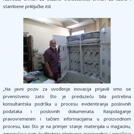
stambene priključke itd.
„Na javni poziv za uvođenje inovacija prijavili smo se
prvenstveno zato što je preduzeću bila potrebna
konsultantska podrška u procesu evidentiranja poslovnih
podataka i poslovnih dokumenata. Raspolaganje
pravovremenim i tačnim informacijama u proizvodnom
procesu, kao što je na primjer stanje materijala u magacinu,
omogućava nam kvalitetnije planiranje proizvodnje i sprečava