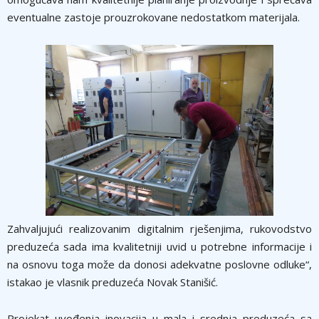
eventualne zastoje prouzrokovane nedostatkom materijala.
Zahvaljujući realizovanim digitalnim rješenjima, rukovodstvo
preduzeća sada ima kvalitetniji uvid u potrebne informacije i
na osnovu toga može da donosi adekvatne poslovne odluke“,
istakao je vlasnik preduzeća Novak Stanišić.
Projekat uvođenja inovacija u mala i srednja preduzeća sa