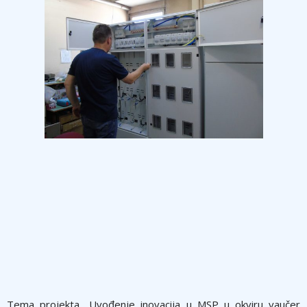
Tema projekta „Uvođenje inovacija u MSP u okviru vaučer