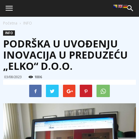
Početna
INFO
INFO
PODRŠKA U UVOĐENJU
INOVACIJA U PREDUZEĆU
„ELKO“ D.O.O.
03/08/2023
1006