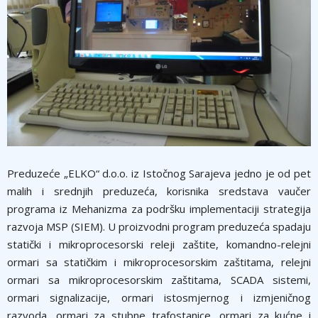
Preduzeće „ELKO“ d.o.o. iz Istočnog Sarajeva jedno je od pet
malih i srednjih preduzeća, korisnika sredstava vaučer
programa iz Mehanizma za podršku implementaciji strategija
razvoja MSP (SIEM). U proizvodni program preduzeća spadaju
statički i mikroprocesorski releji zaštite, komandno-relejni
ormari sa statičkim i mikroprocesorskim zaštitama, relejni
ormari sa mikroprocesorskim zaštitama, SCADA sistemi,
ormari signalizacije, ormari istosmjernog i izmjeničnog
razvoda, ormari za stubne trafostanice, ormari za kućne i