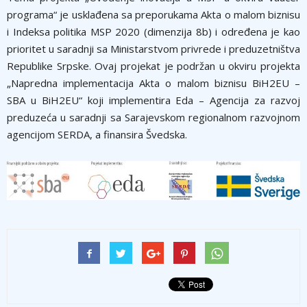
programa“ je usklađena sa preporukama Akta o malom biznisu
i Indeksa politika MSP 2020 (dimenzija 8b) i određena je kao
prioritet u saradnji sa Ministarstvom privrede i preduzetništva
Republike Srpske. Ovaj projekat je podržan u okviru projekta
„Napredna implementacija Akta o malom biznisu BiH2EU –
SBA u BiH2EU“ koji implementira Eda – Agencija za razvoj
preduzeća u saradnji sa Sarajevskom regionalnom razvojnom
agencijom SERDA, a finansira Švedska.