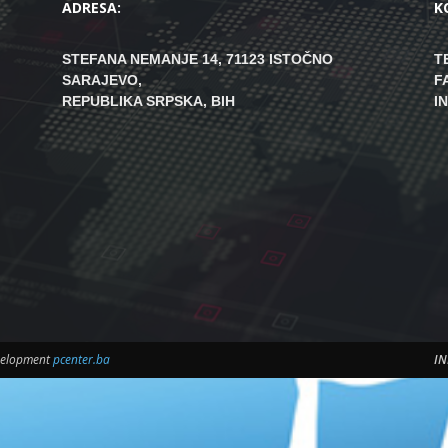
ADRESA:
K
STEFANA NEMANJE 14, 71123 ISTOČNO
T
SARAJEVO,
F
REPUBLIKA SRPSKA, BIH
I
evelopment
pcenter.ba
IN