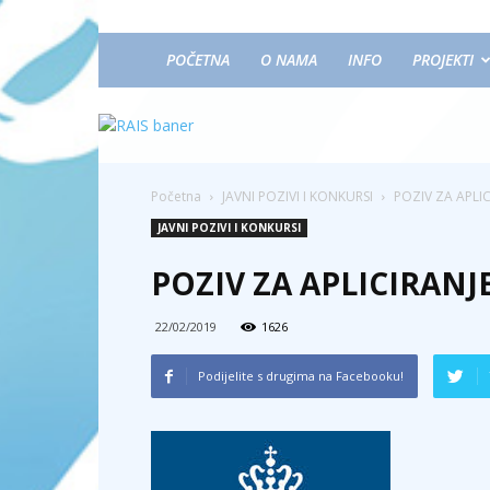
POČETNA
O NAMA
INFO
PROJEKTI
Početna
JAVNI POZIVI I KONKURSI
POZIV ZA APLI
JAVNI POZIVI I KONKURSI
POZIV ZA APLICIRAN
22/02/2019
1626
Podijelite s drugima na Facebooku!