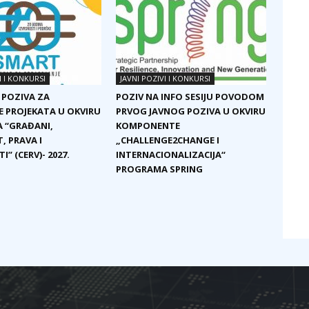
I I KONKURSI
JAVNI POZIVI I KONKURSI
 POZIVA ZA
POZIV NA INFO SESIJU POVODOM
E PROJEKATA U OKVIRU
PRVOG JAVNOG POZIVA U OKVIRU
 “GRAĐANI,
KOMPONENTE
, PRAVA I
„CHALLENGE2CHANGE I
I” (CERV)- 2027.
INTERNACIONALIZACIJA“
PROGRAMA SPRING