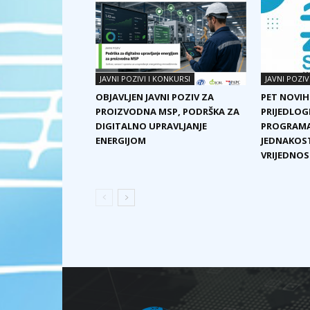
JAVNI POZIVI I KONKURSI
JAVNI POZIV
OBJAVLJEN JAVNI POZIV ZA
PET NOVIH
PROIZVODNA MSP, PODRŠKA ZA
PRIJEDLOG
DIGITALNO UPRAVLJANJE
PROGRAMA
ENERGIJOM
JEDNAKOST
VRIJEDNOST