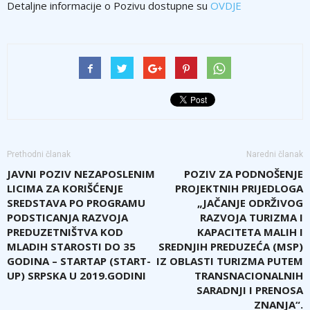
Detaljne informacije o Pozivu dostupne su
OVDJE
Prethodni članak
Naredni članak
JAVNI POZIV NEZAPOSLENIM
POZIV ZA PODNOŠENJE
LICIMA ZA KORIŠĆENJE
PROJEKTNIH PRIJEDLOGA
SREDSTAVA PO PROGRAMU
„JAČANJE ODRŽIVOG
PODSTICANJA RAZVOJA
RAZVOJA TURIZMA I
PREDUZETNIŠTVA KOD
KAPACITETA MALIH I
MLADIH STAROSTI DO 35
SREDNJIH PREDUZEĆA (MSP)
GODINA – STARTAP (START-
IZ OBLASTI TURIZMA PUTEM
UP) SRPSKA U 2019.GODINI
TRANSNACIONALNIH
SARADNJI I PRENOSA
ZNANJA“.