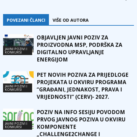
POVEZANI ČLANCI
VIŠE OD AUTORA
OBJAVLJEN JAVNI POZIV ZA
PROIZVODNA MSP, PODRŠKA ZA
JAVNI POZIVI I
DIGITALNO UPRAVLJANJE
KONKURSI
ENERGIJOM
PET NOVIH POZIVA ZA PRIJEDLOGE
PROJEKATA U OKVIRU PROGRAMA
JAVNI POZIVI I
“GRAĐANI, JEDNAKOST, PRAVA I
KONKURSI
VRIJEDNOSTI” (CERV)- 2027.
POZIV NA INFO SESIJU POVODOM
PRVOG JAVNOG POZIVA U OKVIRU
JAVNI POZIVI I
KOMPONENTE
KONKURSI
„CHALLENGE2CHANGE I