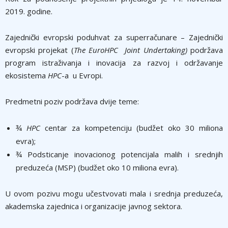
2019. godine.
Zajednički evropski poduhvat za superračunare – Zajednički
evropski projekat (
The EuroHPC Joint Undertaking)
podržava
program istraživanja i inovacija za razvoj i održavanje
ekosistema
HPC
-a u Evropi.
Predmetni poziv podržava dvije teme:
¾
HPC
centar za kompetenciju (budžet oko 30 miliona
evra);
¾ Podsticanje inovacionog potencijala malih i srednjih
preduzeća (MSP) (budžet oko 10 miliona evra).
U ovom pozivu mogu učestvovati mala i srednja preduzeća,
akademska zajednica i organizacije javnog sektora.