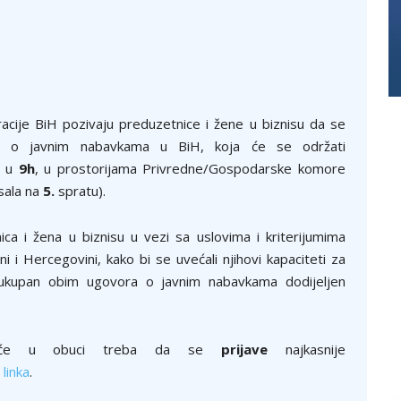
cije BiH pozivaju preduzetnice i žene u biznisu da se
ku o javnim nabavkama u BiH, koja će se održati
m u
9h
, u prostorijama Privredne/Gospodarske komore
sala na
5.
spratu).
nica i žena u biznisu u vezi sa uslovima i kriterijumima
i Hercegovini, kako bi se uvećali njihovi kapaciteti za
ukupan obim ugovora o javnim nabavkama dodijeljen
učešće u obuci treba da se
prijave
najkasnije
m
linka
.