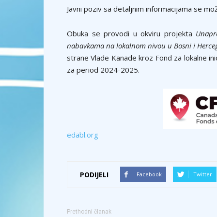
Javni poziv sa detaljnim informacijama se mo
Obuka se provodi u okviru projekta
Unapre
nabavkama na lokalnom nivou u Bosni i Herce
strane Vlade Kanade kroz Fond za lokalne inic
za period 2024-2025.
edabl.org
PODIJELI
Facebook
Twitter
Prethodni članak