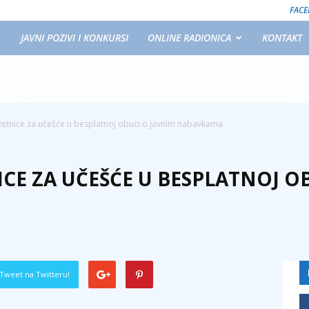
FAC
JAVNI POZIVI I KONKURSI
ONLINE RADIONICA
KONTAKT
zetnice za učešće u besplatnoj obuci o javnim nabavkama
CE ZA UČEŠĆE U BESPLATNOJ O
Tweet na Twitteru!