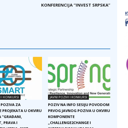
KONFERENCIJA “INVEST SRPSKA”
I I KONKURSI
JAVNI POZIVI I KONKURSI
 POZIVA ZA
POZIV NA INFO SESIJU POVODOM
E PROJEKATA U OKVIRU
PRVOG JAVNOG POZIVA U OKVIRU
 “GRAĐANI,
KOMPONENTE
, PRAVA I
„CHALLENGE2CHANGE I