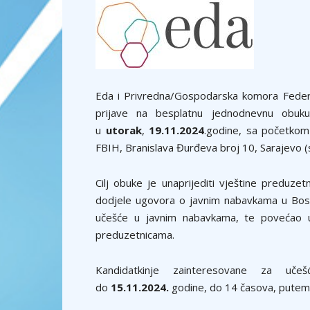
Eda i Privredna/Gospodarska komora Federa
prijave na besplatnu jednodnevnu obu
u
utorak
,
19.11.2024
.godine, sa početko
FBIH, Branislava Đurđeva broj 10, Sarajevo (
Cilj obuke je unaprijediti vještine preduzet
dodjele ugovora o javnim nabavkama u Bosni 
učešće u javnim nabavkama, te povećao 
preduzetnicama.
Kandidatkinje zainteresovane za 
do
15.11.2024.
godine, do 14 časova, pute