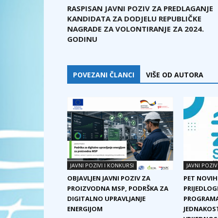
RASPISAN JAVNI POZIV ZA PREDLAGANJE
KANDIDATA ZA DODJELU REPUBLIČKE
NAGRADE ZA VOLONTIRANJE ZA 2024.
GODINU
POVEZANI ČLANCI
VIŠE OD AUTORA
JAVNI POZIVI I KONKURSI
JAVNI POZIV
OBJAVLJEN JAVNI POZIV ZA
PET NOVIH
PROIZVODNA MSP, PODRŠKA ZA
PRIJEDLOG
DIGITALNO UPRAVLJANJE
PROGRAMA
ENERGIJOM
JEDNAKOST