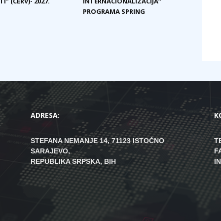
I” (CERV)- 2027.
INTERNACIONALIZACIJA“
PROGRAMA SPRING
ADRESA:
K
STEFANA NEMANJE 14, 71123 ISTOČNO
T
SARAJEVO,
F
REPUBLIKA SRPSKA, BIH
I