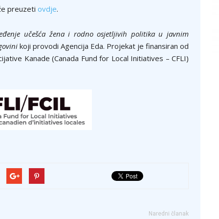
že preuzeti
ovdje
.
đenje učešća žena i rodno osjetljivih politika u javnim
govini
koji provodi Agencija Eda. Projekat je finansiran od
ijative Kanade (Canada Fund for Local Initiatives – CFLI)
Naredni članak