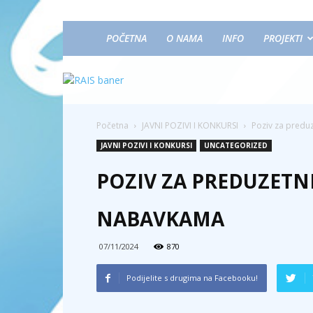
POČETNA
O NAMA
INFO
PROJEKTI
Početna
JAVNI POZIVI I KONKURSI
Poziv za predu
JAVNI POZIVI I KONKURSI
UNCATEGORIZED
POZIV ZA PREDUZETNI
NABAVKAMA
07/11/2024
870
Podijelite s drugima na Facebooku!