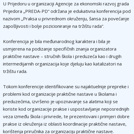
U Prijedoru u organizaciji Agencije za ekonomski razvoj grada
Prijedora „PREDA-PD“ održana je edukativna konferencija pod
nazivom „Praksa u privrednom okruženju, šansa za povećanje
zapošljivosti i bolje pozicioniranje na tržištu rada“.
Konferencija je bila međunarodnog karaktera i bila je
usmjerena na podizanje specifičnih znanja organizatora
praktične nastave – stručnih škola i preduzeća kao i drugih
intermedijarnih organizacija koje djeluju kao katalizatori na
tržištu rada.
Tokom konferencije identifikovane su najaktuelnije prepreke i
problemi kod organizacije praktične nastave u školama i
preduzećima, izvršeno je upoznavanje sa alatima koji se
koriste kod organizacije prakse i uspostavljanje neposrednijih
veza između škola i privrede, te prezentovani i primjeri dobre
prakse iz okruženja iz oblasti koordinacije praktične nastave,
korištenja priručnika za organizaciju praktične nastave.