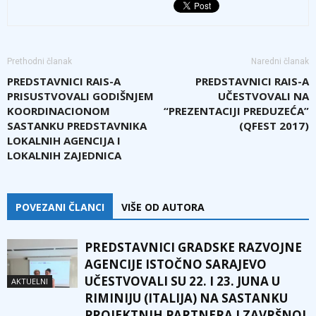
Prethodni članak
Naredni članak
PREDSTAVNICI RAIS-A
PREDSTAVNICI RAIS-A
PRISUSTVOVALI GODIŠNJEM
UČESTVOVALI NA
KOORDINACIONOM
“PREZENTACIJI PREDUZEĆA”
SASTANKU PREDSTAVNIKA
(QFEST 2017)
LOKALNIH AGENCIJA I
LOKALNIH ZAJEDNICA
POVEZANI ČLANCI
VIŠE OD AUTORA
PREDSTAVNICI GRADSKE RAZVOJNE
AGENCIJE ISTOČNO SARAJEVO
UČESTVOVALI SU 22. I 23. JUNA U
AKTUELNI
RIMINIJU (ITALIJA) NA SASTANKU
PROJEKTNIH PARTNERA I ZAVRŠNOJ