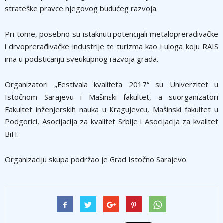
strateške pravce njegovog budućeg razvoja.
Pri tome, posebno su istaknuti potencijali metaloprerađivačke
i drvoprerađivačke industrije te turizma kao i uloga koju RAIS
ima u podsticanju sveukupnog razvoja grada.
Organizatori „Festivala kvaliteta 2017“ su Univerzitet u
Istočnom Sarajevu i Mašinski fakultet, a suorganizatori
Fakultet inženjerskih nauka u Kragujevcu, Mašinski fakultet u
Podgorici, Asocijacija za kvalitet Srbije i Asocijacija za kvalitet
BiH.
Organizaciju skupa podržao je Grad Istočno Sarajevo.