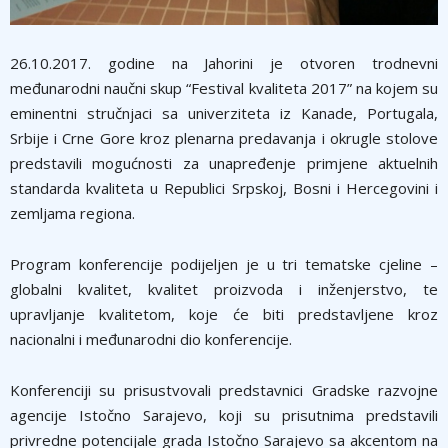
26.10.2017. godine na Jahorini je otvoren trodnevni
međunarodni naučni skup “Festival kvaliteta 2017” na kojem su
eminentni stručnjaci sa univerziteta iz Kanade, Portugala,
Srbije i Crne Gore kroz plenarna predavanja i okrugle stolove
predstavili mogućnosti za unapređenje primjene aktuelnih
standarda kvaliteta u Republici Srpskoj, Bosni i Hercegovini i
zemljama regiona.
Program konferencije podijeljen je u tri tematske cjeline –
globalni kvalitet, kvalitet proizvoda i inženjerstvo, te
upravljanje kvalitetom, koje će biti predstavljene kroz
nacionalni i međunarodni dio konferencije.
Konferenciji su prisustvovali predstavnici Gradske razvojne
agencije Istočno Sarajevo, koji su prisutnima predstavili
privredne potencijale grada Istočno Sarajevo sa akcentom na