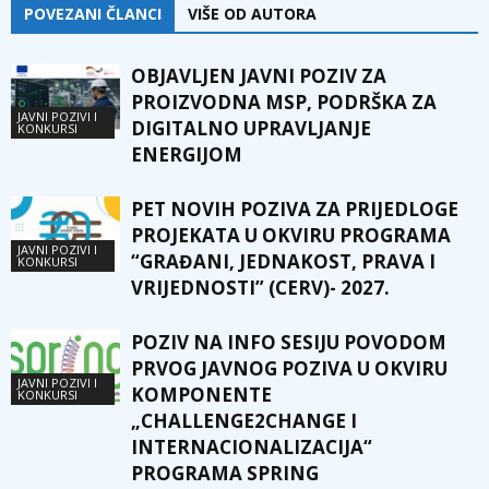
POVEZANI ČLANCI
VIŠE OD AUTORA
OBJAVLJEN JAVNI POZIV ZA
PROIZVODNA MSP, PODRŠKA ZA
JAVNI POZIVI I
DIGITALNO UPRAVLJANJE
KONKURSI
ENERGIJOM
PET NOVIH POZIVA ZA PRIJEDLOGE
PROJEKATA U OKVIRU PROGRAMA
JAVNI POZIVI I
“GRAĐANI, JEDNAKOST, PRAVA I
KONKURSI
VRIJEDNOSTI” (CERV)- 2027.
POZIV NA INFO SESIJU POVODOM
PRVOG JAVNOG POZIVA U OKVIRU
JAVNI POZIVI I
KOMPONENTE
KONKURSI
„CHALLENGE2CHANGE I
INTERNACIONALIZACIJA“
PROGRAMA SPRING