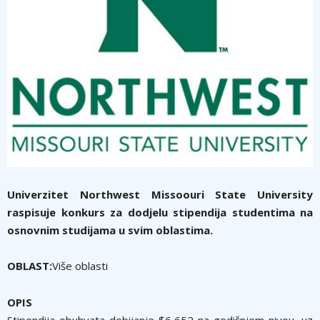
Univerzitet Northwest Missoouri State University
raspisuje konkurs za dodjelu stipendija studentima na
osnovnim studijama u svim oblastima.
OBLAST:
Više oblasti
OPIS
Stipendija obuhvata dobijanje $6,652 na godišnjem nivou, uz