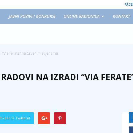
FAC
JAVNI POZIVI I KONKURSI
ONLINE RADIONICA
KONTAKT
i “Via ferate” na Crvenim stijenama
RADOVI NA IZRADI “VIA FERAT
Tweet na Twitteru!