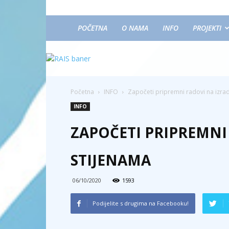
POČETNA
O NAMA
INFO
PROJEKTI
Početna
INFO
Započeti pripremni radovi na izrad
INFO
ZAPOČETI PRIPREMNI 
STIJENAMA
06/10/2020
1593
Podijelite s drugima na Facebooku!