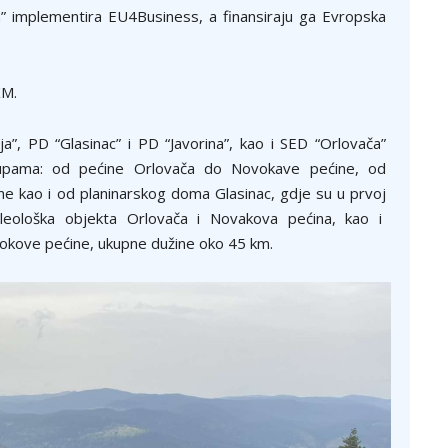
” implementira EU4Business, a finansiraju ga Evropska
KM.
a”, PD “Glasinac” i PD “Javorina”, kao i SED “Orlovača”
grupama: od pećine Orlovača do Novokave pećine, od
e kao i od planinarskog doma Glasinac, gdje su u prvoj
leološka objekta Orlovača i Novakova pećina, kao i
ovokove pećine, ukupne dužine oko 45 km.