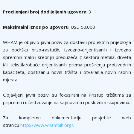
Procijenjeni broj dodijeljenih ugovora
: 3
Maksimalni iznos po ugovoru
: USD 50.000
WHAM je objavio javni poziv za dostavu projektnih prijedloga
za podršku brzo-rastućih, izvozno-orijentisanih i izvozno
spremnih malih i srednjih preduzeća iz sektora metala, drveta
i/ili tekstila/obuće orijentisanih prema proširenju proizvodnih
kapaciteta, dostizanju novih tržišta i otvaranja novih radnih
mjesta.
Objavljeni javni pozivi su fokusirani na Pristup tržištima za
pripremu i učestvovanje na sajmovima i poslovnim skupovima.
Za kompletnu dokumentaciju posjetite web
stranicu
http://www.whambih.org/
.