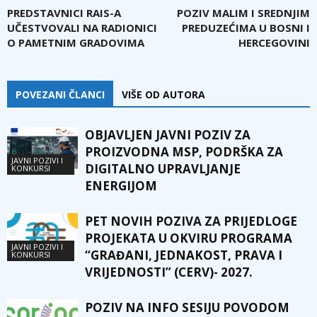
PREDSTAVNICI RAIS-A
POZIV MALIM I SREDNJIM
UČESTVOVALI NA RADIONICI
PREDUZEĆIMA U BOSNI I
O PAMETNIM GRADOVIMA
HERCEGOVINI
POVEZANI ČLANCI
VIŠE OD AUTORA
OBJAVLJEN JAVNI POZIV ZA
PROIZVODNA MSP, PODRŠKA ZA
JAVNI POZIVI I
DIGITALNO UPRAVLJANJE
KONKURSI
ENERGIJOM
PET NOVIH POZIVA ZA PRIJEDLOGE
PROJEKATA U OKVIRU PROGRAMA
JAVNI POZIVI I
“GRAĐANI, JEDNAKOST, PRAVA I
KONKURSI
VRIJEDNOSTI” (CERV)- 2027.
POZIV NA INFO SESIJU POVODOM