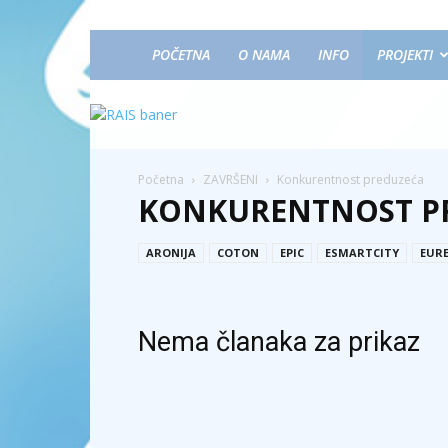
POČETNA
O NAMA
INFO
PROJEKTI
Početna
ZAVRŠENI
Konkurentnost preduzeća
KONKURENTNOST P
ARONIJA
COTON
EPIC
ESMARTCITY
EUR
Nema članaka za prikaz