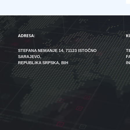
ADRESA:
K
STEFANA NEMANJE 14, 71123 ISTOČNO
T
SARAJEVO,
F
REPUBLIKA SRPSKA, BIH
I