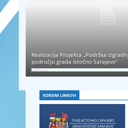
Realizacija Projekta „Podrška izgradn
području grada Istočno Sarajevo“
29/01/2018
KORISNI LINKOVI