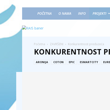
POČETNA
O NAMA
INFO
PROJEKTI
Početna
ZAVRŠENI
Konkurentnost preduzeća
KONKURENTNOST P
ARONIJA
COTON
EPIC
ESMARTCITY
EUR