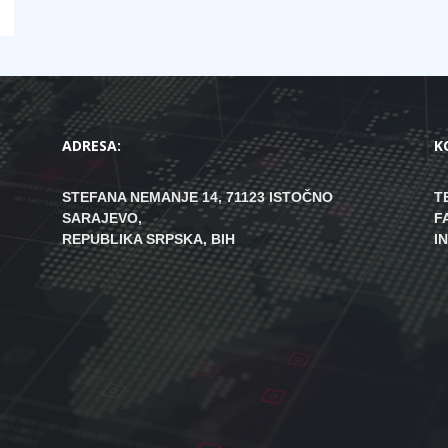
ADRESA:
K
STEFANA NEMANJE 14, 71123 ISTOČNO
T
SARAJEVO,
F
REPUBLIKA SRPSKA, BIH
I