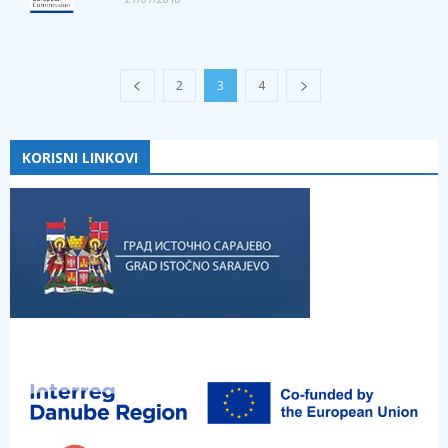
2
3
4
KORISNI LINKOVI