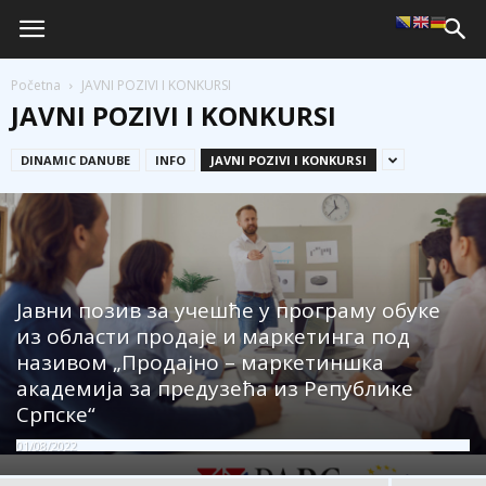
Početna
JAVNI POZIVI I KONKURSI
JAVNI POZIVI I KONKURSI
DINAMIC DANUBE
INFO
JAVNI POZIVI I KONKURSI
Јавни позив за учешће у програму обуке
из области продаје и маркетинга под
називом „Продајно – маркетиншка
академија за предузећа из Републике
Српске“
01/08/2022