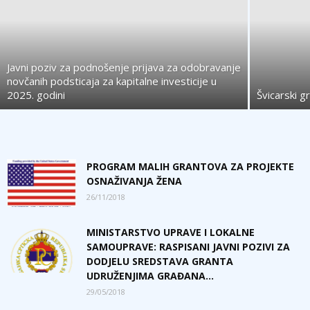
Javni poziv za podnošenje prijava za odobravanje
novčanih podsticaja za kapitalne investicije u
2025. godini
Švicarski 
PROGRAM MALIH GRANTOVA ZA PROJEKTE
OSNAŽIVANJA ŽENA
26/11/2018
MINISTARSTVO UPRAVE I LOKALNE
SAMOUPRAVE: RASPISANI JAVNI POZIVI ZA
DODJELU SREDSTAVA GRANTA
UDRUŽENJIMA GRAĐANA...
29/05/2018