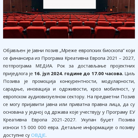
Објављен је Јавни позив „Мреже европских биоскопа” који
се финансира из Програма Креативна Европа 2021 – 2027,
потпрограма МЕДИА. Рок за достављање пројектних
приједлога је
16. јул 2024. године до 17.00 часова.
Циљ
Позива је промоција конкурентности, модуларности,
сарадње, иновација и одрживости, кроз мобилност, у
европском аудиовизуелном сектору. На предметни Позив
се могу пријавити јавна или приватна правна лица, да су
основана у једној од држава које учествују у Програму ЕУ
Креативна Европа 2021-2027. Укупан буџет Позива
износи 15 000 000 евра. Детаљне информације о позиву
доступне су
ОВДЈЕ
.