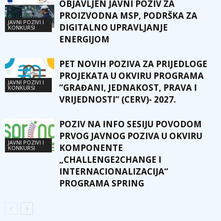
OBJAVLJEN JAVNI POZIV ZA
PROIZVODNA MSP, PODRŠKA ZA
JAVNI POZIVI I
DIGITALNO UPRAVLJANJE
KONKURSI
ENERGIJOM
PET NOVIH POZIVA ZA PRIJEDLOGE
PROJEKATA U OKVIRU PROGRAMA
JAVNI POZIVI I
“GRAĐANI, JEDNAKOST, PRAVA I
KONKURSI
VRIJEDNOSTI” (CERV)- 2027.
POZIV NA INFO SESIJU POVODOM
PRVOG JAVNOG POZIVA U OKVIRU
JAVNI POZIVI I
KOMPONENTE
KONKURSI
„CHALLENGE2CHANGE I
INTERNACIONALIZACIJA“
PROGRAMA SPRING