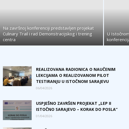
Na završnoj konferenciji predstavljen projekat
Culinary Trail i rad Demonstracijskog i trening
U Istočnom
centra
konferenci
REALIZOVANA RADIONICA O NAUČENIM
LEKCIJAMA O REALIZOVANOM PILOT
TESTIRANJU U ISTOČNOM SARAJEVU
06/04/2026
USPJEŠNO ZAVRŠEN PROJEKAT „LEP II
ISTOČNO SARAJEVO – KORAK DO POSLA“
01/04/2026