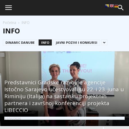
Početna
INFO
INFO
DINAMIC DANUBE
INFO
JAVNI POZIVI I KONKURSI
Predstavnici Gradske razvojne agencije
Istočno Sarajevo učestvovali su 22. i 23. juna u
Riminiju (Italija) na sastanku projektnih
partnera i završnoj konferenciji projekta
LIBECCIO
24/06/2026