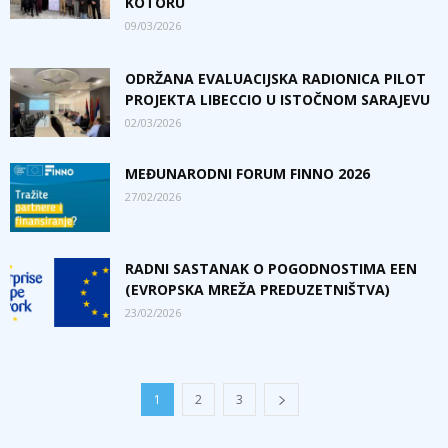
KOTORU
09/03/2026
ODRŽANA EVALUACIJSKA RADIONICA PILOT
PROJEKTA LIBECCIO U ISTOČNOM SARAJEVU
02/03/2026
MEĐUNARODNI FORUM FINNO 2026
27/02/2026
RADNI SASTANAK O POGODNOSTIMA EEN
(EVROPSKA MREŽA PREDUZETNIŠTVA)
23/02/2026
1
2
3