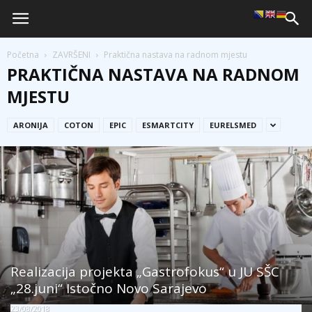
Početna
ZAVRŠENI
Praktična nastava na radnom mjestu
PRAKTIČNA NASTAVA NA RADNOM
MJESTU
ARONIJA
COTON
EPIC
ESMARTCITY
EURELSMED
Realizacija projekta „Gastrofokus“ u JU SŠC
„28.juni“ Istočno Novo Sarajevo
23/08/2018