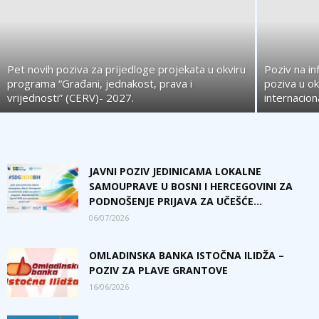
Pet novih poziva za prijedloge projekata u okviru
Poziv na i
programa “Građani, jednakost, prava i
poziva u o
vrijednosti” (CERV)- 2027.
internacio
JAVNI POZIV JEDINICAMA LOKALNE
SAMOUPRAVE U BOSNI I HERCEGOVINI ZA
PODNOŠENJE PRIJAVA ZA UČEŠĆE...
06/07/2026
OMLADINSKA BANKA ISTOČNA ILIDŽA –
POZIV ZA PLAVE GRANTOVE
16/06/2026