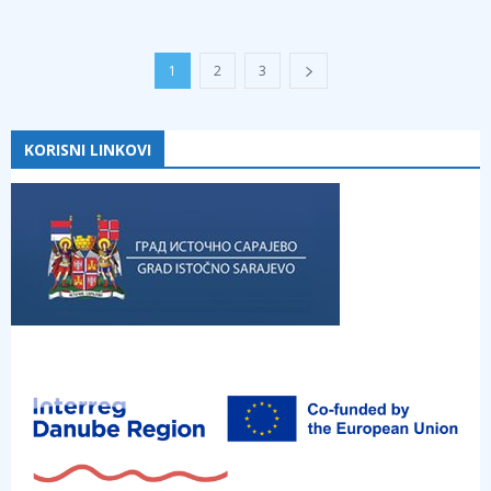
1
2
3
KORISNI LINKOVI