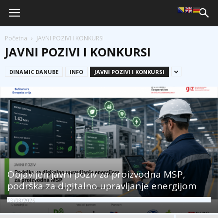
Početna
JAVNI POZIVI I KONKURSI
JAVNI POZIVI I KONKURSI
DINAMIC DANUBE
INFO
JAVNI POZIVI I KONKURSI
Objavljen javni poziv za proizvodna MSP,
podrška za digitalno upravljanje energijom
03/08/2026