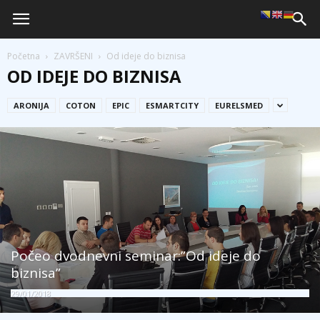
Početna
ZAVRŠENI
Od ideje do biznisa
OD IDEJE DO BIZNISA
ARONIJA
COTON
EPIC
ESMARTCITY
EURELSMED
Počeo dvodnevni seminar:”Od ideje do
biznisa”
29/01/2018