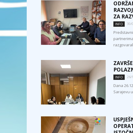
ODRŽAN
RAZVOJ
ZA RAZ
30/
INFO
Predstavni
partnerima
razgovarali
ZAVRŠE
POLAZN
26/
INFO
Dana 26.12
Sarajevu u
USPJEŠ
OPERAT
ISTOČN