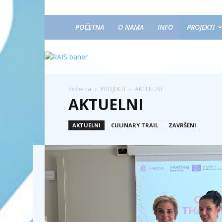
POČETNA
O NAMA
INFO
PROJEKTI
Početna
PROJEKTI
AKTUELNI
AKTUELNI
AKTUELNI
CULINARY TRAIL
ZAVRŠENI