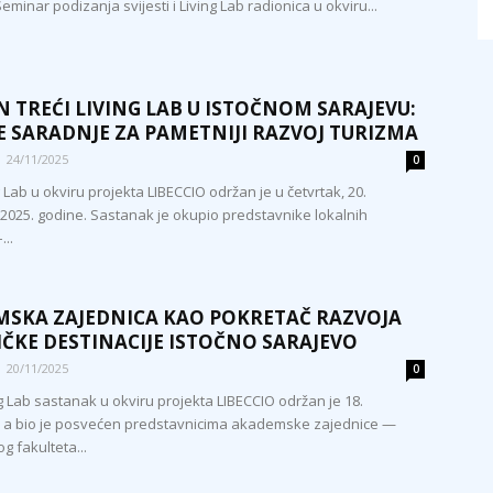
eminar podizanja svijesti i Living Lab radionica u okviru...
 TREĆI LIVING LAB U ISTOČNOM SARAJEVU:
E SARADNJE ZA PAMETNIJI RAZVOJ TURIZMA
24/11/2025
0
g Lab u okviru projekta LIBECCIO održan je u četvrtak, 20.
025. godine. Sastanak je okupio predstavnike lokalnih
...
SKA ZAJEDNICA KAO POKRETAČ RAZVOJA
IČKE DESTINACIJE ISTOČNO SARAJEVO
20/11/2025
0
g Lab sastanak u okviru projekta LIBECCIO održan je 18.
 a bio je posvećen predstavnicima akademske zajednice —
 fakulteta...