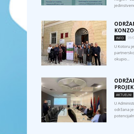
jedinstvenu
ODRŽAN
KONZOR
09/
INFO
U Kotoru je
partnersko
okupio...
ODRŽAN
PROJEK
AKTUELNI
U Administ
održana je 
potencijaln