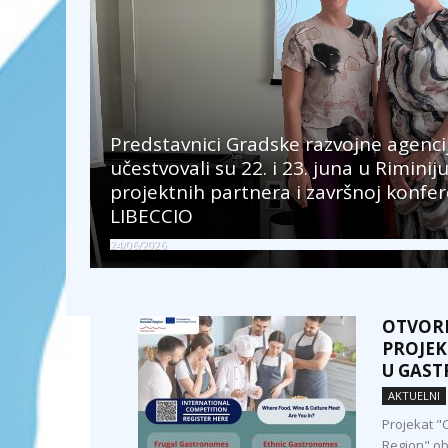
Predstavnici Gradske razvojne agenci
učestvovali su 22. i 23. juna u Riminiju
projektnih partnera i završnoj konfer
LIBECCIO
24/06/2026
OTVOR
PROJEK
U GAST
AKTUELNI
Projekat "C
Region" ob