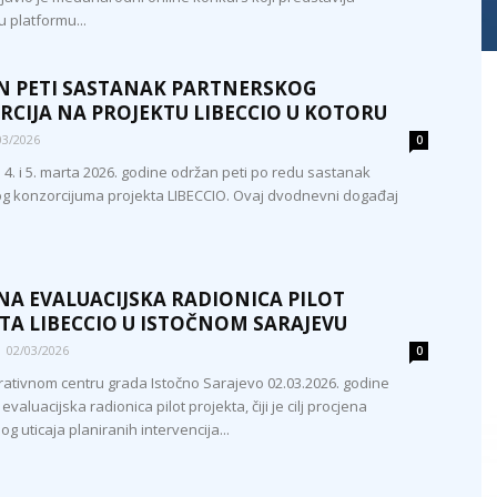
 platformu...
 PETI SASTANAK PARTNERSKOG
CIJA NA PROJEKTU LIBECCIO U KOTORU
03/2026
0
 4. i 5. marta 2026. godine održan peti po redu sastanak
g konzorcijuma projekta LIBECCIO. Ovaj dvodnevni događaj
A EVALUACIJSKA RADIONICA PILOT
TA LIBECCIO U ISTOČNOM SARAJEVU
02/03/2026
0
rativnom centru grada Istočno Sarajevo 02.03.2026. godine
evaluacijska radionica pilot projekta, čiji je cilj procjena
og uticaja planiranih intervencija...