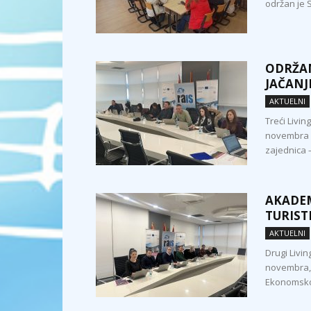
održan je S
ODRŽAN
JAČANJ
AKTUELNI
Treći Livin
novembra 2
zajednica –
AKADEM
TURIST
AKTUELNI
Drugi Livin
novembra,
Ekonomskog