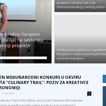
projekat Culinary Trail i rad
Demonstracijskog i trening centra
je Istočno Sarajevo
 (Italija) na sastanku
enciji projekta
Realizovana radionica o naučeni
lekcijama o realizovanom pilot tes
Istočnom Sarajevu
EN MEĐUNARODNI KONKURS U OKVIRU
TA “CULINARY TRAIL”: POZIV ZA KREATIVCE
RONOMIJI
11/03/2026
0
ulinary Trail of the Ethnic and Local Cuisine in the Danube
javio je međunarodni online konkurs koji predstavlja