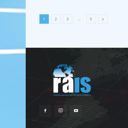
...
1
2
3
5