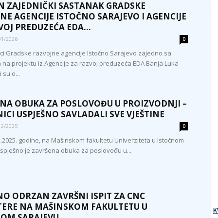
 ZAJEDNIČKI SASTANAK GRADSKE
NE AGENCIJE ISTOČNO SARAJEVO I AGENCIJE
VOJ PREDUZEĆA EDA...
01/2026
0
ci Gradske razvojne agencije Istočno Sarajevo zajedno sa
 na projektu iz Agencije za razvoj preduzeća EDA Banja Luka
 su o...
NA OBUKA ZA POSLOVOĐU U PROIZVODNJI –
ICI USPJEŠNO SAVLADALI SVE VJEŠTINE
12/2025
0
.2025. godine, na Mašinskom fakultetu Univerziteta u Istočnom
spješno je završena obuka za poslovođu u...
NO ODRZAN ZAVRŠNI ISPIT ZA CNC
ERE NA MAŠINSKOM FAKULTETU U
OM SARAJEVU