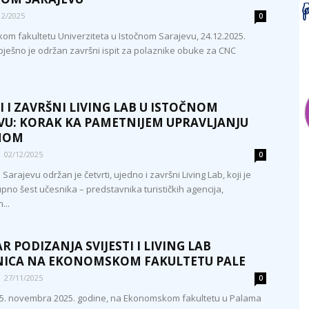
12/2025
0
om fakultetu Univerziteta u Istočnom Sarajevu, 24.12.2025.
pješno je održan završni ispit za polaznike obuke za CNC
I I ZAVRŠNI LIVING LAB U ISTOČNOM
VU: KORAK KA PAMETNIJEM UPRAVLJANJU
MOM
02/12/2025
0
Sarajevu održan je četvrti, ujedno i završni Living Lab, koji je
pno šest učesnika – predstavnika turističkih agencija,
...
R PODIZANJA SVIJESTI I LIVING LAB
NICA NA EKONOMSKOM FAKULTETU PALE
27/11/2025
0
25. novembra 2025. godine, na Ekonomskom fakultetu u Palama