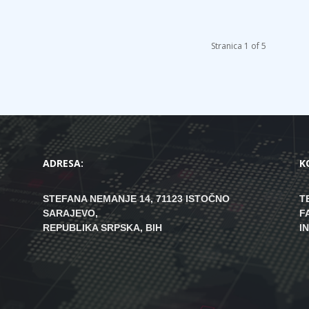
Stranica 1 of 5
ADRESA:
K
STEFANA NEMANJE 14, 71123 ISTOČNO
T
SARAJEVO,
F
REPUBLIKA SRPSKA, BIH
I