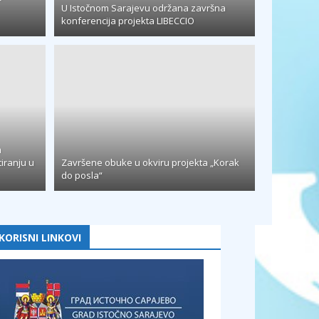
U Istočnom Sarajevu održana završna
konferencija projekta LIBECCIO
m
tiranju u
Završene obuke u okviru projekta „Korak
do posla“
KORISNI LINKOVI