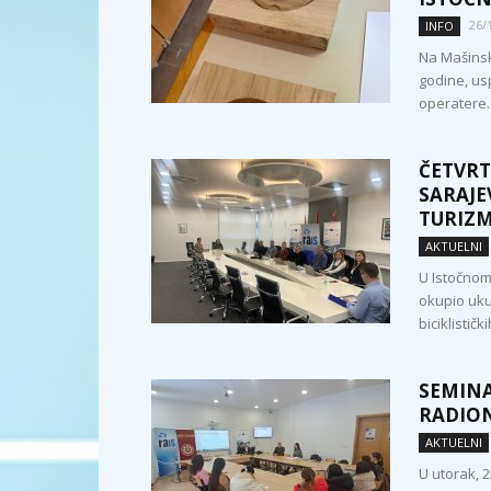
26/
INFO
Na Mašinsk
godine, us
operatere.
ČETVRT
SARAJE
TURIZ
AKTUELNI
U Istočnom 
okupio uku
biciklističkih
SEMINA
RADIO
AKTUELNI
U utorak, 