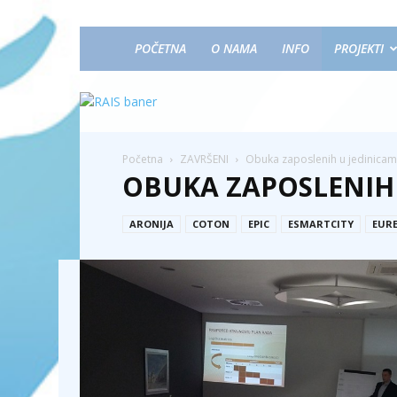
POČETNA
O NAMA
INFO
PROJEKTI
Početna
ZAVRŠENI
Obuka zaposlenih u jedinicam
OBUKA ZAPOSLENIH
ARONIJA
COTON
EPIC
ESMARTCITY
EUR