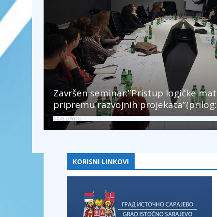
Završen seminar:”Pristup logičke matri
pripremu razvojnih projekata”(prilog
29/01/2018
KORISNI LINKOVI