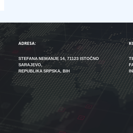
ADRESA:
K
STEFANA NEMANJE 14, 71123 ISTOČNO
T
SARAJEVO,
F
REPUBLIKA SRPSKA, BIH
I