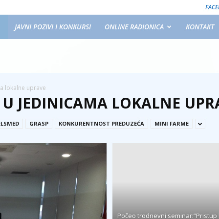
FAC
JAVNI POZIVI I KONKURSI
ONLINE RADIONICA
KONTAKT
a lokalne uprave
 U JEDINICAMA LOKALNE UPR
ELSMED
GRASP
KONKURENTNOST PREDUZEĆA
MINI FARME
Počeo trodnevni seminar:”Pristup 