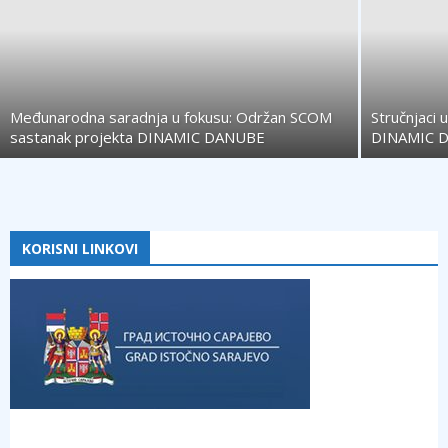
Međunarodna saradnja u fokusu: Održan SCOM
Stručnjaci 
sastanak projekta DINAMIC DANUBE
DINAMIC 
KORISNI LINKOVI