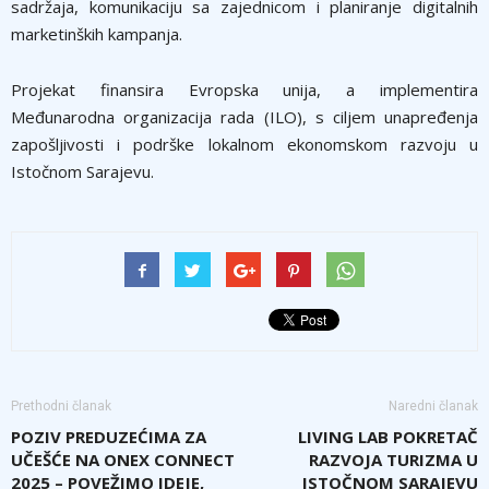
sadržaja, komunikaciju sa zajednicom i planiranje digitalnih
marketinških kampanja.
Projekat finansira Evropska unija, a implementira
Međunarodna organizacija rada (ILO), s ciljem unapređenja
zapošljivosti i podrške lokalnom ekonomskom razvoju u
Istočnom Sarajevu.
Prethodni članak
Naredni članak
POZIV PREDUZEĆIMA ZA
LIVING LAB POKRETAČ
UČEŠĆE NA ONEX CONNECT
RAZVOJA TURIZMA U
2025 – POVEŽIMO IDEJE,
ISTOČNOM SARAJEVU