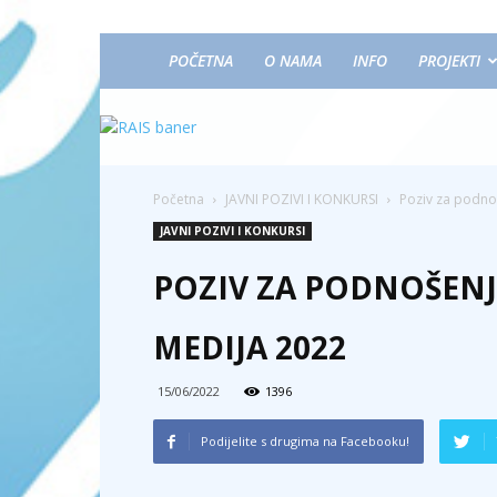
POČETNA
O NAMA
INFO
PROJEKTI
Početna
JAVNI POZIVI I KONKURSI
Poziv za podno
JAVNI POZIVI I KONKURSI
POZIV ZA PODNOŠENJ
MEDIJA 2022
15/06/2022
1396
Podijelite s drugima na Facebooku!