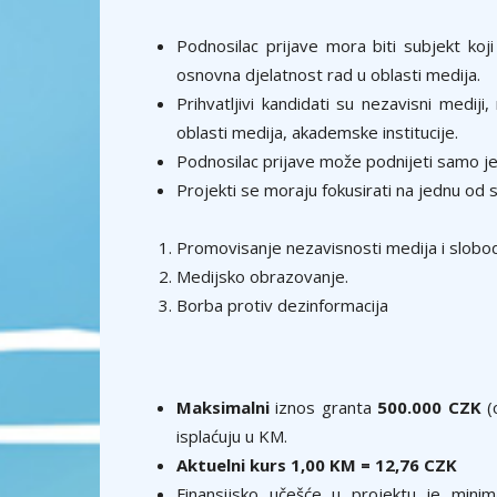
Podnosilac prijave mora biti subjekt koji
osnovna djelatnost rad u oblasti medija.
Prihvatljivi kandidati su nezavisni medij
oblasti medija, akademske institucije.
Podnosilac prijave može podnijeti samo je
Projekti se moraju fokusirati na jednu od 
Promovisanje nezavisnosti medija i slobo
Medijsko obrazovanje.
Borba protiv dezinformacija
Maksimalni
iznos granta
500.000 CZK
(
isplaćuju u KM.
Aktuelni kurs 1,00 KM = 12,76 CZK
Finansijsko učešće u projektu je mini