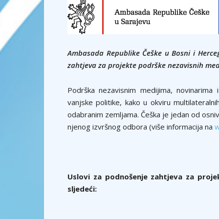
Ambasada Republike Češke u Bosni i Herceg
zahtjeva za projekte podrške nezavisnih med
Podrška nezavisnim medijima, novinarima 
vanjske politike, kako u okviru multilateraln
odabranim zemljama. Češka je jedan od osniva
njenog izvršnog odbora (više informacija na
w
Uslovi za podnošenje zahtjeva za proje
sljedeći: