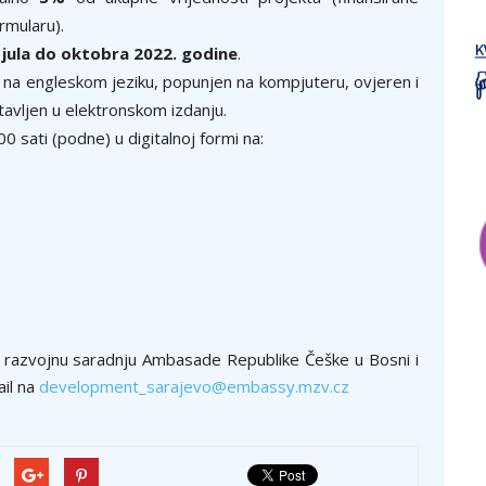
rmularu).
d
jula do oktobra 2022. godine
.
jen na engleskom jeziku, popunjen na kompjuteru, ovjeren i
avljen u elektronskom izdanju.
0 sati (podne) u digitalnoj formi na:
a razvojnu saradnju Ambasade Republike Češke u Bosni i
ail na
development_sarajevo@embassy.mzv.cz