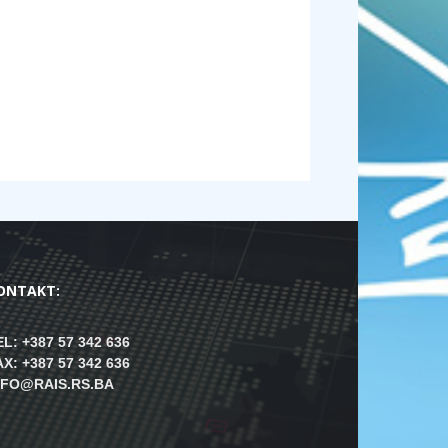
ONTAKT:
EL: +387 57 342 636
AX: +387 57 342 636
NFO@RAIS.RS.BA