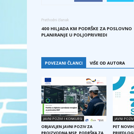
Prethodni članak
400 HILJADA KM PODRŠKE ZA POSLOVNO
PLANIRANJE U POLJOPRIVREDI
POVEZANI ČLANCI
VIŠE OD AUTORA
JAVNI POZIVI I KONKURSI
JAVNI POZIV
OBJAVLJEN JAVNI POZIV ZA
PET NOVIH
PROIZVODNA MSP, PODRŠKA ZA
PRIJEDLOG