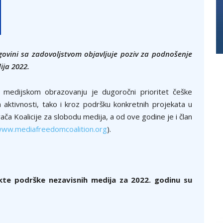
ovini sa zadovoljstvom objavljuje poziv za podnošenje
ija 2022.
i medijskom obrazovanju je dugoročni prioritet češke
ih aktivnosti, tako i kroz podršku konkretnih projekata u
ča Koalicije za slobodu medija, a od ove godine je i član
ww.mediafreedomcoalition.org
).
kte podrške nezavisnih medija za 2022. godinu su