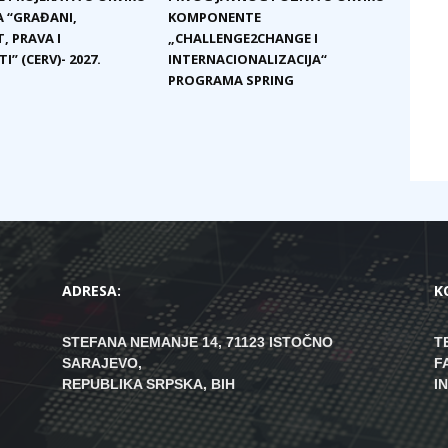
 “GRAĐANI,
KOMPONENTE
, PRAVA I
„CHALLENGE2CHANGE I
I” (CERV)- 2027.
INTERNACIONALIZACIJA“
PROGRAMA SPRING
ADRESA:
K
STEFANA NEMANJE 14, 71123 ISTOČNO
T
SARAJEVO,
F
REPUBLIKA SRPSKA, BIH
I