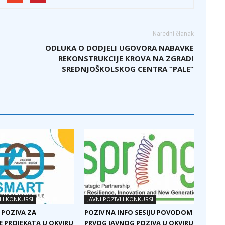
Naredni članak
ODLUKA O DODJELI UGOVORA NABAVKE
REKONSTRUKCIJE KROVA NA ZGRADI
SREDNJOŠKOLSKOG CENTRA “PALE”
I I KONKURSI
JAVNI POZIVI I KONKURSI
 POZIVA ZA
POZIV NA INFO SESIJU POVODOM
E PROJEKATA U OKVIRU
PRVOG JAVNOG POZIVA U OKVIRU