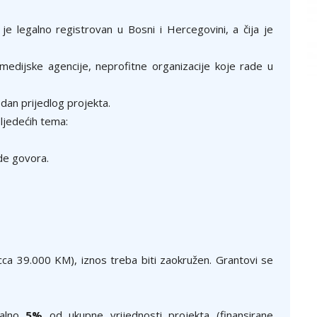
 je legalno registrovan u Bosni i Hercegovini, a čija je
i, medijske agencije, neprofitne organizacije koje rade u
dan prijedlog projekta.
sljedećih tema:
de govora.
cca 39.000 KM), iznos treba biti zaokružen. Grantovi se
malno
5%
od ukupne vrijednosti projekta (finansirane