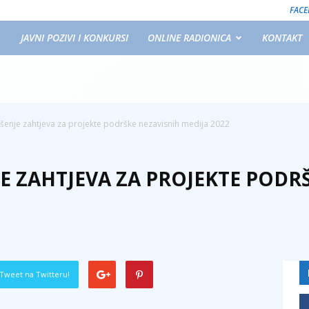
FAC
JAVNI POZIVI I KONKURSI
ONLINE RADIONICA
KONTAKT
šenje zahtjeva za projekte podrške nezavisnih medija 2022
E ZAHTJEVA ZA PROJEKTE PODR
Tweet na Twitteru!