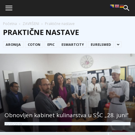
Početna
ZAVRŠENI
Praktične nastave
PRAKTIČNE NASTAVE
ARONIJA
COTON
EPIC
ESMARTCITY
EURELSMED
Obnovljen kabinet kulinarstva u SŠC „28. juni“
30/10/2019