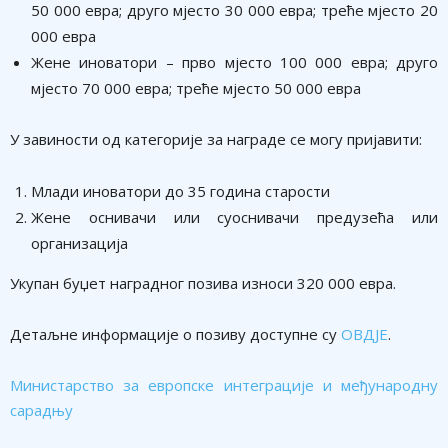
50 000 евра; друго мјесто 30 000 евра; треће мјесто 20
000 евра
Жене иноватори – прво мјесто 100 000 евра; друго
мјесто 70 000 евра; треће мјесто 50 000 евра
У завиности од категорије за награде се могу пријавити:
Млади иноватори до 35 година старости
Жене оснивачи или суоснивачи предузећа или
организација
Укупан буџет наградног позива износи 320 000 евра.
Детаљне информације о позиву доступне су
ОВДЈЕ
.
Министарство за европске интеграције и међународну
сарадњу