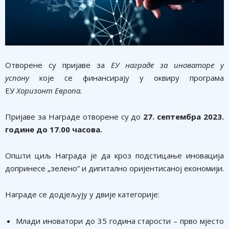
Отворене су пријаве за
ЕУ награде за иноваторе у
успону
које се финансирају у оквиру програма
ЕУ
Хоризонт Европа
.
Пријаве за Награде отворене су
до
27. септембра 2023.
године до 17.00 часова.
Општи циљ Награда је да кроз подстицање иновација
допринесе „зелено” и дигитално оријентисаној економији.
Награде се додјељују у двије категорије:
Млади иноватори до 35 година старости – прво мјесто