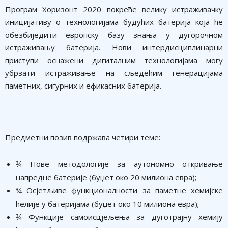
Програм Хоризонт 2020 покреће велику истраживачку
иницијативу о технологијама будућих батерија која ће
обезбиједити европску базу знања у дугорочном
истраживању батерија. Нови интердисциплинарни
приступи оснажени дигиталним технологијама могу
убрзати истраживање на сљедећим генерацијама
паметних, сигурних и ефикасних батерија.
Предметни позив подржава четири теме:
¾ Нове методологије за аутономно откривање
напредне батерије (буџет око 20 милиона евра);
¾ Осјетљиве функционалности за паметне хемијске
ћелије у батеријама (буџет око 10 милиона евра);
¾ Функције самоисцјељења за дуготрајну хемију