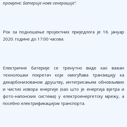
промјене: Батерије нове генерације“.
Рок за подношење пројектних приједлога је 16. јануар
2020. године до 17:00 часова.
Електричне батерије се тренутно виде као важан
технолошки покретач који омогућава транзицију ка
декарбонизованом друштву, интегрисањем обновљивих
и чистих извора енергије (као што је енергија вјетра и
фото-напонских система) у електроенергетску мрежу, а
посебно електрификацијом транспорта.