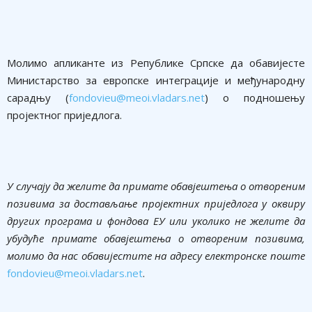
Молимо апликанте из Републике Српске да обавијесте
Министарство за европске интеграције и међународну
сарадњу (
fondovieu@meoi.vladars.net
) о подношењу
пројектног приједлога.
У случају да желите да примате обавјештења о отвореним
позивима за достављање пројектних приједлога у оквиру
других програма и фондова ЕУ или уколико не желите да
убудуће примате обавјештења о отвореним позивима,
молимо да нас обавијестите на адресу електронске поште
fondovieu@meoi.vladars.net
.