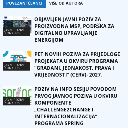
POVEZANI ČLANCI
VIŠE OD AUTORA
OBJAVLJEN JAVNI POZIV ZA
PROIZVODNA MSP, PODRŠKA ZA
JAVNI POZIVI I
DIGITALNO UPRAVLJANJE
KONKURSI
ENERGIJOM
PET NOVIH POZIVA ZA PRIJEDLOGE
PROJEKATA U OKVIRU PROGRAMA
JAVNI POZIVI I
“GRAĐANI, JEDNAKOST, PRAVA I
KONKURSI
VRIJEDNOSTI” (CERV)- 2027.
POZIV NA INFO SESIJU POVODOM
PRVOG JAVNOG POZIVA U OKVIRU
JAVNI POZIVI I
KOMPONENTE
KONKURSI
„CHALLENGE2CHANGE I
INTERNACIONALIZACIJA“
PROGRAMA SPRING