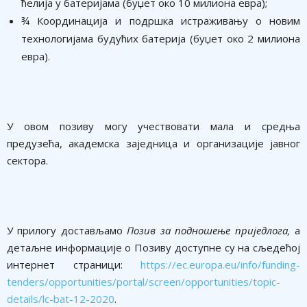
ћелија у батеријама (буџет око 10 милиона евра);
¾ Координација и подршка истраживању о новим
технологијама будућих батерија (буџет око 2 милиона
евра).
У овом позиву могу учествовати мала и средња
предузећа, академска заједница и организације јавног
сектора.
У прилогу достављамо
Позив за подношење приједлога,
а
детаљне информације о Позиву доступне су на сљедећој
интернет страници:
https://ec.europa.eu/info/funding-
tenders/opportunities/portal/screen/opportunities/topic-
details/lc-bat-12-2020
.