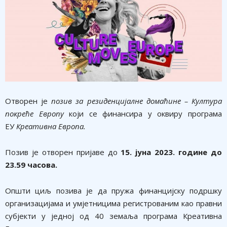
Отворен је
позив
з
а
резиденцијалне домаћине
–
Култура
покреће Европу
који се финансира у оквиру програма
ЕУ
Креативна Европа
.
Позив је отворен пријаве
до
15. јуна 2023. године до
23.59 часова.
Општи циљ позива је да пружа финанцијску подршку
организацијама и умјетницима регистрованим као правни
субјекти у једној од 40 земаља програма Креативна