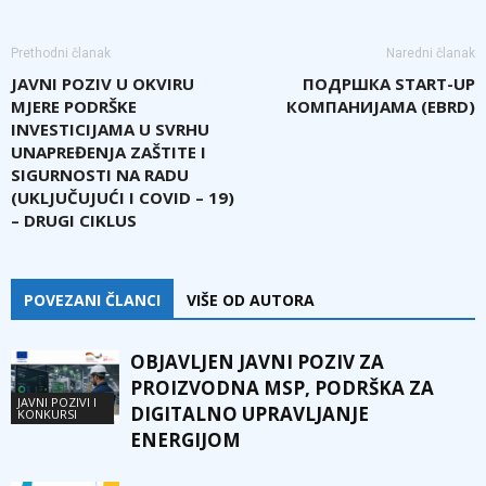
Prethodni članak
Naredni članak
JAVNI POZIV U OKVIRU
ПОДРШКА START-UP
MJERE PODRŠKE
КОМПАНИЈАМА (EBRD)
INVESTICIJAMA U SVRHU
UNAPREĐENJA ZAŠTITE I
SIGURNOSTI NA RADU
(UKLJUČUJUĆI I COVID – 19)
– DRUGI CIKLUS
POVEZANI ČLANCI
VIŠE OD AUTORA
OBJAVLJEN JAVNI POZIV ZA
PROIZVODNA MSP, PODRŠKA ZA
JAVNI POZIVI I
DIGITALNO UPRAVLJANJE
KONKURSI
ENERGIJOM