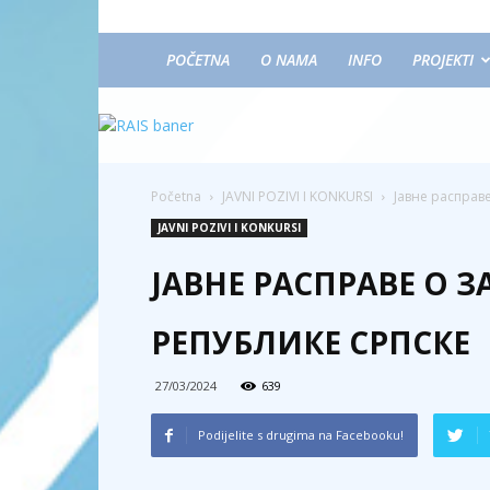
POČETNA
O NAMA
INFO
PROJEKTI
Početna
JAVNI POZIVI I KONKURSI
Јавне расправ
JAVNI POZIVI I KONKURSI
ЈАВНЕ РАСПРАВЕ О
РЕПУБЛИКЕ СРПСКЕ
27/03/2024
639
Podijelite s drugima na Facebooku!