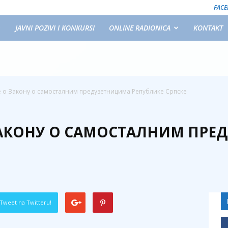
FAC
JAVNI POZIVI I KONKURSI
ONLINE RADIONICA
KONTAKT
е о Закону о самосталним предузетницима Републике Српске
 ЗАКОНУ О САМОСТАЛНИМ ПР
Tweet na Twitteru!