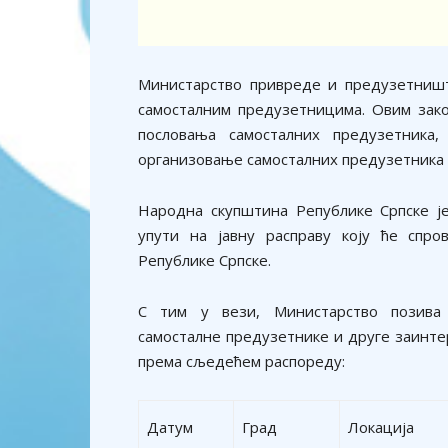
Министарство привреде и предузетништ
самосталним предузетницима. Овим зако
пословања самосталних предузетника,
организовање самосталних предузетника 
Народна скупштина Републике Српске ј
упути на јавну расправу коју ће спр
Републике Српске.
С тим у вези, Министарство позива с
самосталне предузетнике и друге заинтер
према сљедећем распореду:
Датум
Град
Локација