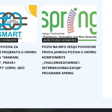
I I KONKURSI
JAVNI POZIVI I KONKURSI
 POZIVA ZA
POZIV NA INFO SESIJU POVODOM
E PROJEKATA U OKVIRU
PRVOG JAVNOG POZIVA U OKVIRU
 “GRAĐANI,
KOMPONENTE
, PRAVA I
„CHALLENGE2CHANGE I
I” (CERV)- 2027.
INTERNACIONALIZACIJA“
PROGRAMA SPRING