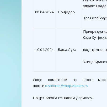
управе Града
08.04.2024
Приједор
Трг Ослобођ
Привредна ко
Сала Сутјеска,
10.04.2024
Бања Лука
(код тржног 
Улица Бранка
Своје коментаре на закон мож
поште
o.smitran@mpp.vladars.rs
Нацрт Закона се налази у прилогу.