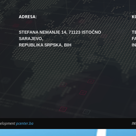
ADRESA:
K
STEFANA NEMANJE 14, 71123 ISTOČNO
T
SARAJEVO,
F
REPUBLIKA SRPSKA, BIH
I
evelopment
pcenter.ba
IN