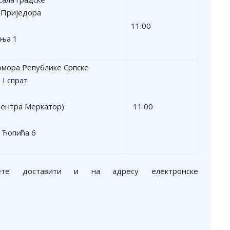
 Приједора
11:00
ења 1
мора Републике Српске
 I спрат
центра Меркатор)
11:00
 Ћопића 6
ете доставити и на адресу електронске