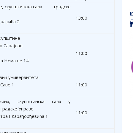
е, скупштинска сала градске
13:00
араџића 2
скупштине
о Сарајево
11:00
на Немање 14
вић универзитета
 Саве 1
11:00
љина, скупштинска сала у
 градске Управе
11:00
тра I Карађорђевића 1
сала градске