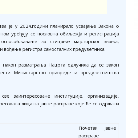
ва је у 2024.години планирало усвајање Закона о
ном уређују се пословна обиљежја и регистрација
 оспособљавање за стицање мајсторског звања,
и вођење регистра самосталних предузетника.
е након разматрања Нацрта одлучила да се закон
овести Министарство привреде и предузетништва
ве заинтересоване институције, организације,
есована лица на јавне расправе које ће се одржати
Почетак јавне
расправе