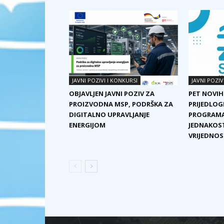
JAVNI POZIVI I KONKURSI
JAVNI POZIV
OBJAVLJEN JAVNI POZIV ZA
PET NOVIH
PROIZVODNA MSP, PODRŠKA ZA
PRIJEDLOG
DIGITALNO UPRAVLJANJE
PROGRAMA
ENERGIJOM
JEDNAKOST
VRIJEDNOST