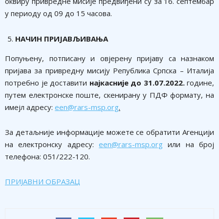
оквиру привредне мисије предвиђени су за 16. септембар
у периоду од 09 до 15 часова.
Н
АЧИН ПРИЈАВЉИВАЊА
Попуњену, потписану и овјерену пријаву са назнаком
пријава за привредну мисију Република Српска – Италија
потребно је доставити
најкасније до 31.07.2022.
године,
путем електронске поште, скенирану у ПДФ формату, на
имејл адресу:
een@rars-msp.org
.
За детаљније информације можете се обратити Агенцији
на електронску адресу:
een@rars-msp.org
или на број
телефона: 051/222-120.
ПРИЈАВНИ ОБРАЗАЦ