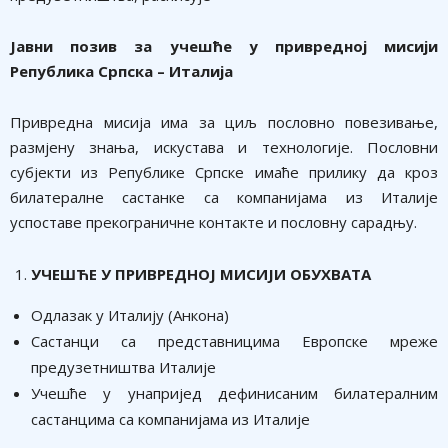
Јавни позив за учешће
у привредној мисији
Република Српска – Италија
Привредна мисија има за циљ пословно повезивање,
размјену знања, искустава и технологије. Пословни
субјекти из Републике Српске имаће прилику да кроз
билaтералне састанке са компанијама из Италије
успоставе прекограничне контакте и пословну сарадњу.
УЧЕШЋЕ У ПРИВРЕДНОЈ МИСИЈИ ОБУХВАТА
Одлазак у Италију (Анкона)
Састанци са представницима Европске мреже
предузетништва Италије
Учешће у унапријед дефинисаним билатералним
састанцима са компанијама из Италије