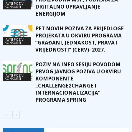
JAVNI POZIVI I
DIGITALNO UPRAVLJANJE
KONKURSI
ENERGIJOM
PET NOVIH POZIVA ZA PRIJEDLOGE
PROJEKATA U OKVIRU PROGRAMA
JAVNI POZIVI I
“GRAĐANI, JEDNAKOST, PRAVA I
KONKURSI
VRIJEDNOSTI” (CERV)- 2027.
POZIV NA INFO SESIJU POVODOM
PRVOG JAVNOG POZIVA U OKVIRU
JAVNI POZIVI I
KOMPONENTE
KONKURSI
„CHALLENGE2CHANGE I
INTERNACIONALIZACIJA“
PROGRAMA SPRING