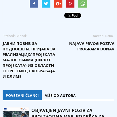
Prethodni članak
Naredni članak
ЈАВНИ ПОЗИВ ЗА
NAJAVA PRVOG POZIVA
ПОДНОШЕЊЕ ПРИЈАВА ЗА
PROGRAMA DUNAV
РЕАЛИЗАЦИЈУ ПРОЈЕКАТА
МАЛОГ ОБИМА (ПИЛОТ
ПРОЈЕКАТА) ИЗ ОБЛАСТИ
ЕНЕРГЕТИКЕ, САОБРАЋАЈА
И КЛИМЕ
POVEZANI ČLANCI
VIŠE OD AUTORA
OBJAVLJEN JAVNI POZIV ZA
PROIZVODNA MSP, PODRŠKA ZA