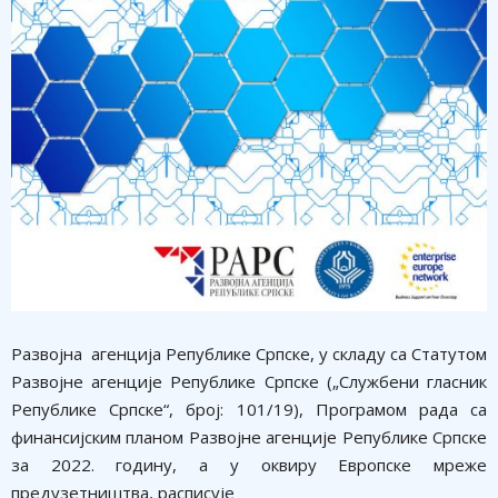
Развојна агенција Републике Српске, у складу са Статутом
Развојне агенције Републике Српске („Службени гласник
Републике Српске“, број: 101/19), Програмом рада са
финансијским планом Развојне агенције Републике Српске
за 2022. годину, а у оквиру Европске мреже
предузетништва, расписује