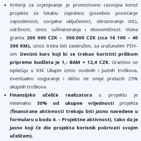
Kriteriji za ocjenjivanje je prvenstveno razvojna korist
projekta za lokalnu zajednicu (posebno povećanje
zaposlenosti, socijalna uključenost, obrazovanje itd.),
održivost, iznos sufinansiranja i ekonomičnost. Visina
granta:
200 000 CZK – 500.000 CZK (cca 16 100 – 40
300 KM),
iznos treba biti zaokružen, sa uračunatim PDV-
om.
Devizni kurs koji bi se trebao koristiti prilikom
pripreme budžeta je 1,- BAM = 12,4 CZK.
Grantovi se
isplaćuju u KM. Ukupni iznos osobnih i putnih troškova,
eventualno osiguranje i slično ne smije prelaziti 25%
ukupnih troškova.
Finansijsko učešće realizatora
u projektu je
minimalno
30% od ukupne vrijednosti
projekta
(
finansirane aktivnosti trebaju biti jasno navedene u
formularu u bodu 6. – Projektne aktivnosti, tako da je
jasno koji će dio projekta korisnik pokrivati svojim
učešćem).