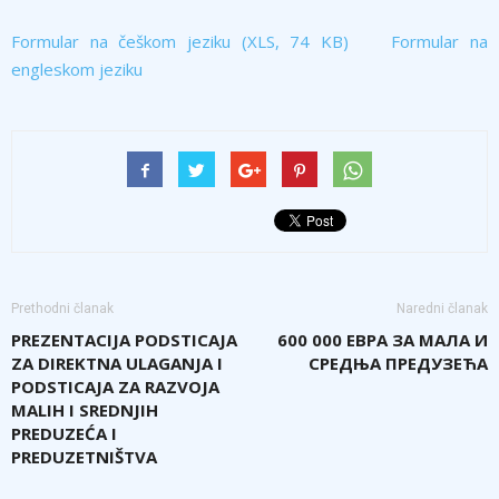
Formular na češkom jeziku
(XLS, 74 KB)
Formular na
engleskom jeziku
Prethodni članak
Naredni članak
PREZENTACIJA PODSTICAJA
600 000 ЕВРА ЗА МАЛА И
ZA DIREKTNA ULAGANJA I
СРЕДЊА ПРЕДУЗЕЋА
PODSTICAJA ZA RAZVOJA
MALIH I SREDNJIH
PREDUZEĆA I
PREDUZETNIŠTVA