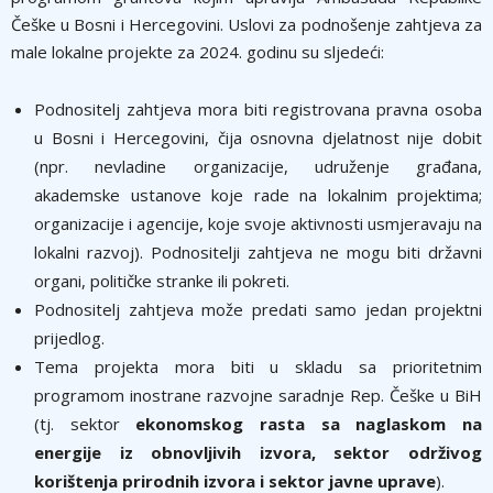
Češke u Bosni i Hercegovini. Uslovi za podnošenje zahtjeva za
male lokalne projekte za 2024. godinu su sljedeći:
Podnositelj zahtjeva mora biti registrovana pravna osoba
u Bosni i Hercegovini, čija osnovna djelatnost nije dobit
(npr. nevladine organizacije, udruženje građana,
akademske ustanove koje rade na lokalnim projektima;
organizacije i agencije, koje svoje aktivnosti usmjeravaju na
lokalni razvoj). Podnositelji zahtjeva ne mogu biti državni
organi, političke stranke ili pokreti.
Podnositelj zahtjeva može predati samo jedan projektni
prijedlog.
Tema projekta mora biti u skladu sa prioritetnim
programom inostrane razvojne saradnje Rep. Češke u BiH
(tj. sektor
ekonomskog rasta sa naglaskom na
energije iz obnovljivih izvora, sektor održivog
korištenja prirodnih izvora i sektor javne uprave
).