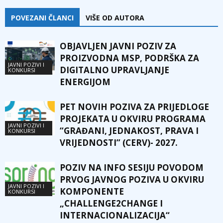
POVEZANI ČLANCI
VIŠE OD AUTORA
OBJAVLJEN JAVNI POZIV ZA
PROIZVODNA MSP, PODRŠKA ZA
JAVNI POZIVI I
DIGITALNO UPRAVLJANJE
KONKURSI
ENERGIJOM
PET NOVIH POZIVA ZA PRIJEDLOGE
PROJEKATA U OKVIRU PROGRAMA
JAVNI POZIVI I
“GRAĐANI, JEDNAKOST, PRAVA I
KONKURSI
VRIJEDNOSTI” (CERV)- 2027.
POZIV NA INFO SESIJU POVODOM
PRVOG JAVNOG POZIVA U OKVIRU
JAVNI POZIVI I
KOMPONENTE
KONKURSI
„CHALLENGE2CHANGE I
INTERNACIONALIZACIJA“