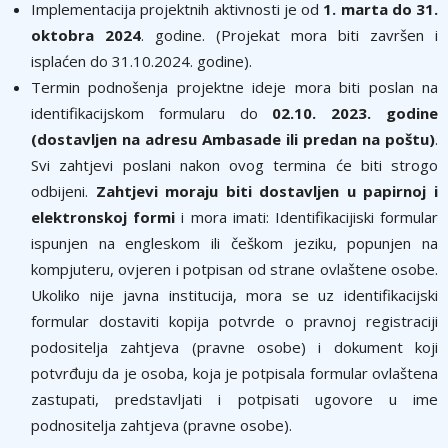
Implementacija projektnih aktivnosti je od
1.
marta do 31.
oktobra 2024
. godine. (Projekat mora biti završen i
isplaćen do 31.10.2024. godine).
Termin podnošenja projektne ideje mora biti poslan na
identifikacijskom formularu do
02.10. 2023. godine
(dostavljen na adresu Ambasade ili predan na poštu)
.
Svi zahtjevi poslani nakon ovog termina će biti strogo
odbijeni.
Zahtjevi moraju biti dostavljen u papirnoj i
elektronskoj formi
i mora imati: Identifikacijiski formular
ispunjen na engleskom ili češkom jeziku, popunjen na
kompjuteru, ovjeren i potpisan od strane ovlaštene osobe.
Ukoliko nije javna institucija, mora se uz identifikacijski
formular dostaviti kopija potvrde o pravnoj registraciji
podositelja zahtjeva (pravne osobe) i dokument koji
potvrđuju da je osoba, koja je potpisala formular ovlaštena
zastupati, predstavljati i potpisati ugovore u ime
podnositelja zahtjeva (pravne osobe).