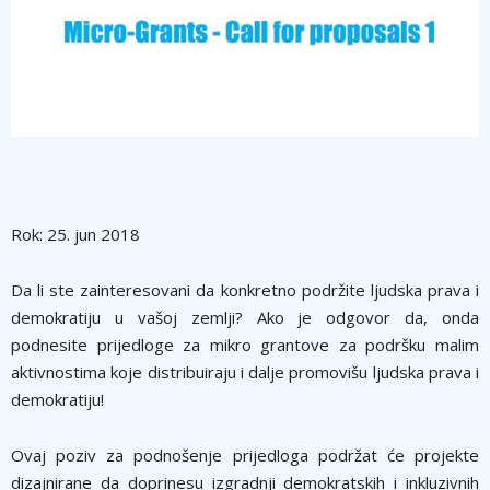
Rok: 25. jun 2018
Da li ste zainteresovani da konkretno podržite ljudska prava i
demokratiju u vašoj zemlji? Ako je odgovor da, onda
podnesite prijedloge za mikro grantove za podršku malim
aktivnostima koje distribuiraju i dalje promovišu ljudska prava i
demokratiju!
Ovaj poziv za podnošenje prijedloga podržat će projekte
dizajnirane da doprinesu izgradnji demokratskih i inkluzivnih