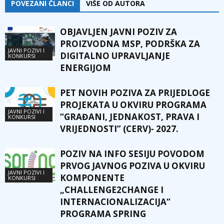
POVEZANI ČLANCI
VIŠE OD AUTORA
OBJAVLJEN JAVNI POZIV ZA
PROIZVODNA MSP, PODRŠKA ZA
JAVNI POZIVI I
DIGITALNO UPRAVLJANJE
KONKURSI
ENERGIJOM
PET NOVIH POZIVA ZA PRIJEDLOGE
PROJEKATA U OKVIRU PROGRAMA
JAVNI POZIVI I
“GRAĐANI, JEDNAKOST, PRAVA I
KONKURSI
VRIJEDNOSTI” (CERV)- 2027.
POZIV NA INFO SESIJU POVODOM
PRVOG JAVNOG POZIVA U OKVIRU
JAVNI POZIVI I
KOMPONENTE
KONKURSI
„CHALLENGE2CHANGE I
INTERNACIONALIZACIJA“
PROGRAMA SPRING