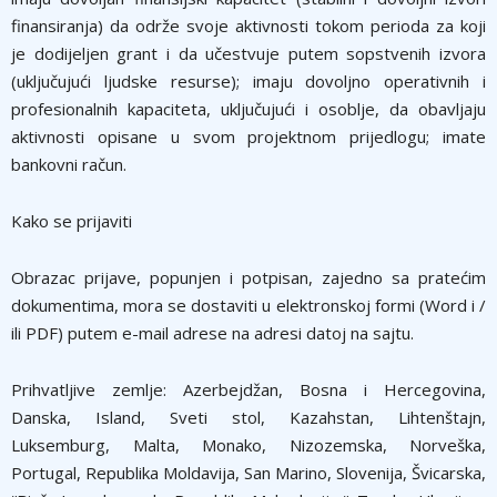
finansiranja) da održe svoje aktivnosti tokom perioda za koji
je dodijeljen grant i da učestvuje putem sopstvenih izvora
(uključujući ljudske resurse); imaju dovoljno operativnih i
profesionalnih kapaciteta, uključujući i osoblje, da obavljaju
aktivnosti opisane u svom projektnom prijedlogu; imate
bankovni račun.
Kako se prijaviti
Obrazac prijave, popunjen i potpisan, zajedno sa pratećim
dokumentima, mora se dostaviti u elektronskoj formi (Word i /
ili PDF) putem e-mail adrese na adresi datoj na sajtu.
Prihvatljive zemlje: Azerbejdžan, Bosna i Hercegovina,
Danska, Island, Sveti stol, Kazahstan, Lihtenštajn,
Luksemburg, Malta, Monako, Nizozemska, Norveška,
Portugal, Republika Moldavija, San Marino, Slovenija, Švicarska,