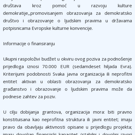
društava kroz pomoć u razvoju kulture
demokratije,,promovisanjem obrazovanja za demokratsko
društvo i obrazovanje o ljudskim pravima u državama
potpisnicama Evropske kulturne konvencije.
Informacije o finansiranju
Ukupni raspoloživi budžet u okviru ovog poziva za podnošenje
prijedloga iznosi 70.000 EUR (sedamdeset hiljada Evra).
Kriterijumi podobnosti Svaka javna organizacija ili neprofitni
entitet aktivan u oblasti obrazovanja za demokratsko
građanstvo i obrazovanje o ljudskim pravima može da
podnese zahtev za poziv.
U cilju dobijanja grantova, organizacija mora: biti pravno
konstituisana kao neprofitna struktura ili javni entitet; imaju
pravo da obavljaju aktivnosti opisane u prijedlogu projekta;
imaju dovoljan finansijski kapacitet (stabilni i dovoljni izvori