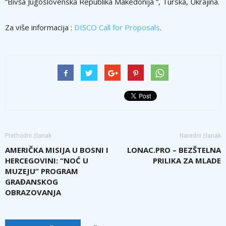
“Bivša Jugoslovenska Republika Makedonija “, Turska, Ukrajina.
Za više informacija :
DISCO Call for Proposals
.
Prethodni članak
Naredni članak
AMERIČKA MISIJA U BOSNI I
LONAC.PRO – BEZŠTELNA
HERCEGOVINI: “NOĆ U
PRILIKA ZA MLADE
MUZEJU” PROGRAM
GRAĐANSKOG
OBRAZOVANJA