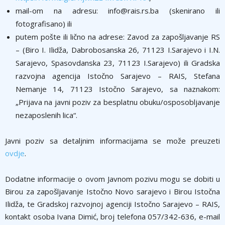
mail-om na adresu: info@rais.rs.ba (skenirano ili
fotografisano) ili
putem pošte ili lično na adrese: Zavod za zapošljavanje RS
– (Biro I. Ilidža, Dabrobosanska 26, 71123 I.Sarajevo i I.N.
Sarajevo, Spasovdanska 23, 71123 I.Sarajevo) ili Gradska
razvojna agencija Istočno Sarajevo – RAIS, Stefana
Nemanje 14, 71123 Istočno Sarajevo, sa naznakom:
„Prijava na javni poziv za besplatnu obuku/osposobljavanje
nezaposlenih lica“.
Javni poziv sa detaljnim informacijama se može preuzeti
ovdje
.
Dodatne informacije o ovom Javnom pozivu mogu se dobiti u
Birou za zapošljavanje Istočno Novo sarajevo i Birou Istočna
Ilidža, te Gradskoj razvojnoj agenciji Istočno Sarajevo – RAIS,
kontakt osoba Ivana Dimić, broj telefona 057/342-636, e-mail