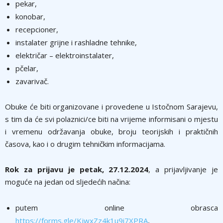
pekar,
konobar,
recepcioner,
instalater grijne i rashladne tehnike,
električar – elektroinstalater,
pčelar,
zavarivač.
Obuke će biti organizovane i provedene u Istočnom Sarajevu,
s tim da će svi polaznici/ce biti na vrijeme informisani o mjestu
i vremenu održavanja obuke, broju teorijskih i praktičnih
časova, kao i o drugim tehničkim informacijama.
Rok za prijavu
je
petak, 27.12.2024
, a prijavljivanje je
moguće na jedan od sljedećih načina:
putem online obrasca
https://forms.gle/KjwxZz4k1u9i7XPRA
,