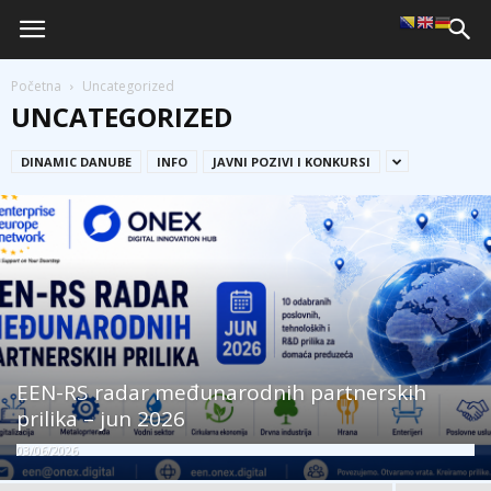
Početna
Uncategorized
UNCATEGORIZED
DINAMIC DANUBE
INFO
JAVNI POZIVI I KONKURSI
EEN-RS radar međunarodnih partnerskih
prilika – jun 2026
03/06/2026