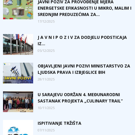
JAVNI POZIV ZA PROVOĐENJE MJERA
ENERGETSKE EFIKASNOSTI U MIKRO, MALIM I
SREDNJIM PREDUZEĆIMA ZA...
17/12/2025
J A V N I P O Z I V ZA DODJELU PODSTICAJA
IZ...
05/12/2025
OBJAVLJENI JAVNI POZIVI MINISTARSTVO ZA
LJUDSKA PRAVA I IZBJEGLICE BIH
28/11/2025
U SARAJEVU ODRŽAN 4. MEĐUNARODNI
SASTANAK PROJEKTA „CULINARY TRAIL“
10/11/2025
ISPITIVANJE TRŽIŠTA
07/11/2025