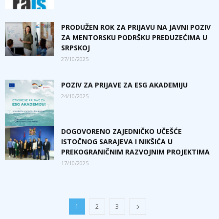
PRODUŽEN ROK ZA PRIJAVU NA JAVNI POZIV
ZA MENTORSKU PODRŠKU PREDUZEĆIMA U
SRPSKOJ
27/10/2025
POZIV ZA PRIJAVE ZA ESG AKADEMIJU
24/10/2025
DOGOVORENO ZAJEDNIČKO UČEŠĆE
ISTOČNOG SARAJEVA I NIKŠIĆA U
PREKOGRANIČNIM RAZVOJNIM PROJEKTIMA
17/10/2025
1
2
3