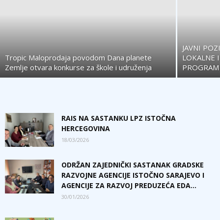
JAVNI POZ
Tropic Maloprodaja povodom Dana planete
LOKALNE I
Zemlje otvara konkurse za škole i udruženja
PROGRAM
RAIS NA SASTANKU LPZ ISTOČNA
HERCEGOVINA
18/03/2026
ODRŽAN ZAJEDNIČKI SASTANAK GRADSKE
RAZVOJNE AGENCIJE ISTOČNO SARAJEVO I
AGENCIJE ZA RAZVOJ PREDUZEĆA EDA...
30/01/2026