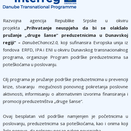
Razvojna agencija Republike Srpske u okviru
projekta
„Prihvatanje neuspjeha da bi se olakšalo
pružanje „druge šanse“ preduzetnicima u Dunavskoj
regiji“ –
DanubeChance2.0,
koji sufinansira Evropska unija iz
fondova ERFD, IPA i ENI u okviru Dunavskog transnacionalnog
programa, organizuje Program podrške preduzetnicima sa
poteškoćama u poslovanju.
Cilj programa je pružanje podrške preduzetnicima u prevenciji
krize, stvaranju mogućnosti ponovnog pokretanja poslovne
aktivnosti, informisanju o alternativnim izvorima finansiranja i
promociji preduzetništva „druge šanse“.
Ovaj besplatan vid podrške namjenjen je početnicima u
poslovanju, preduzetnicima sa poteškoćama, kao i onima koji
žele ponovo da pokrenu posao nakon neuspjeha