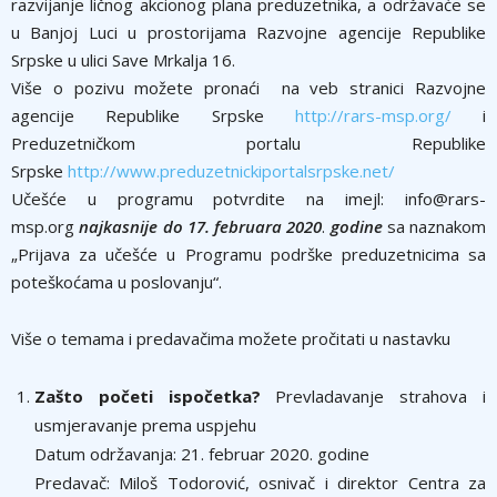
razvijanje ličnog akcionog plana preduzetnika, a održavaće se
u Banjoj Luci u prostorijama Razvojne agencije Republike
Srpske u ulici Save Mrkalja 16.
Više o pozivu možete pronaći na veb stranici Razvojne
agencije Republike Srpske
http://rars-msp.org/
i
Preduzetničkom portalu Republike
Srpske
http://www.preduzetnickiportalsrpske.net/
Učešće u programu potvrdite na imejl: info@rars-
msp.org
najkasnije do 17. februara 2020
.
godine
sa naznakom
„Prijava za učešće u Programu podrške preduzetnicima sa
poteškoćama u poslovanju“.
Više o temama i predavačima možete pročitati u nastavku
Zašto početi ispočetka?
Prevladavanje strahova i
usmjeravanje prema uspjehu
Datum održavanja: 21. februar 2020. godine
Predavač: Miloš Todorović, osnivač i direktor Centra za