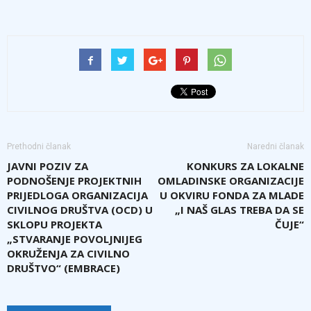
Prethodni članak
Naredni članak
JAVNI POZIV ZA
KONKURS ZA LOKALNE
PODNOŠENJE PROJEKTNIH
OMLADINSKE ORGANIZACIJE
PRIJEDLOGA ORGANIZACIJA
U OKVIRU FONDA ZA MLADE
CIVILNOG DRUŠTVA (OCD) U
„I NAŠ GLAS TREBA DA SE
SKLOPU PROJEKTA
ČUJE“
„STVARANJE POVOLJNIJEG
OKRUŽENJA ZA CIVILNO
DRUŠTVO“ (EMBRACE)