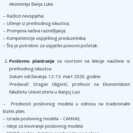
ekonomiju Banja Luka
– Razlozi neuspjeha;
– Učenje iz prethodnog iskustva;
– Promjena načina razmišljanja;
– Kompetencije uspješnog preduzetnika;
– Šta je potrebno za uspješni ponovni početak.
Poslovno planiranje
sa osvrtom na lekcije naučene iz
prethodnog iskustva
Datum održavanja: 12-13. mart 2020. godine
Predavač: Dragan Gligorić, profesor na Ekonomskom
fakultetu Univerziteta u Banjoj Luci
– Prednosti poslovnog modela u odnosu na tradicionalni
biznis plan;
– Izrada poslovnog modela – CANVAS;
– Ideje za inoviranje poslovnog modela