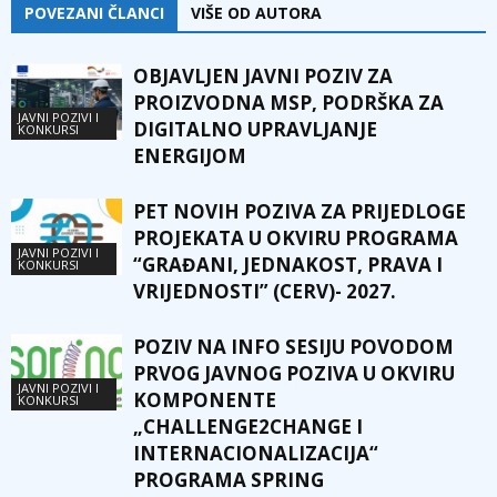
POVEZANI ČLANCI
VIŠE OD AUTORA
OBJAVLJEN JAVNI POZIV ZA
PROIZVODNA MSP, PODRŠKA ZA
JAVNI POZIVI I
DIGITALNO UPRAVLJANJE
KONKURSI
ENERGIJOM
PET NOVIH POZIVA ZA PRIJEDLOGE
PROJEKATA U OKVIRU PROGRAMA
JAVNI POZIVI I
“GRAĐANI, JEDNAKOST, PRAVA I
KONKURSI
VRIJEDNOSTI” (CERV)- 2027.
POZIV NA INFO SESIJU POVODOM
PRVOG JAVNOG POZIVA U OKVIRU
JAVNI POZIVI I
KOMPONENTE
KONKURSI
„CHALLENGE2CHANGE I
INTERNACIONALIZACIJA“
PROGRAMA SPRING