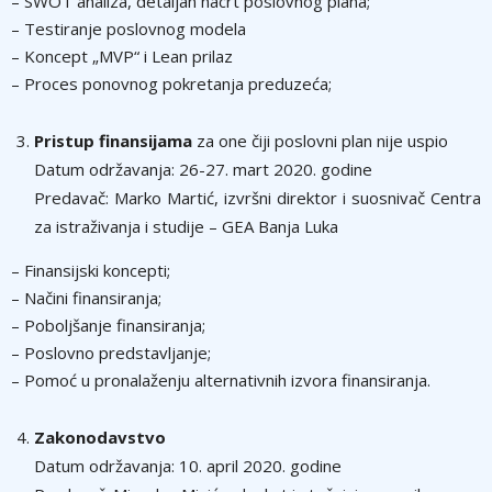
– SWOT analiza, detaljan nacrt poslovnog plana;
– Testiranje poslovnog modela
– Koncept „MVP“ i Lean prilaz
– Proces ponovnog pokretanja preduzeća;
Pristup finansijama
za one čiji poslovni plan nije uspio
Datum održavanja: 26-27. mart 2020. godine
Predavač: Marko Martić, izvršni direktor i suosnivač Centra
za istraživanja i studije – GEA Banja Luka
– Finansijski koncepti;
– Načini finansiranja;
– Poboljšanje finansiranja;
– Poslovno predstavljanje;
– Pomoć u pronalaženju alternativnih izvora finansiranja.
Zakonodavstvo
Datum održavanja: 10. april 2020. godine