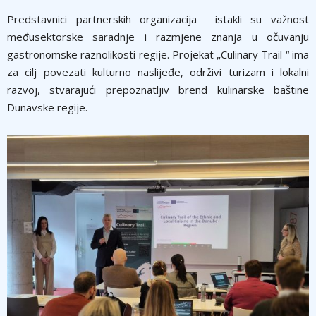
Predstavnici partnerskih organizacija istakli su važnost
međusektorske saradnje i razmjene znanja u očuvanju
gastronomske raznolikosti regije. Projekat „Culinary Trail “ ima
za cilj povezati kulturno naslijeđe, održivi turizam i lokalni
razvoj, stvarajući prepoznatljiv brend kulinarske baštine
Dunavske regije.