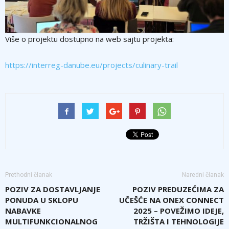
Više o projektu dostupno na web sajtu projekta:
https://interreg-danube.eu/projects/culinary-trail
Prethodni članak
Naredni članak
POZIV ZA DOSTAVLJANJE
POZIV PREDUZEĆIMA ZA
PONUDA U SKLOPU
UČEŠĆE NA ONEX CONNECT
NABAVKE
2025 – POVEŽIMO IDEJE,
MULTIFUNKCIONALNOG
TRŽIŠTA I TEHNOLOGIJE