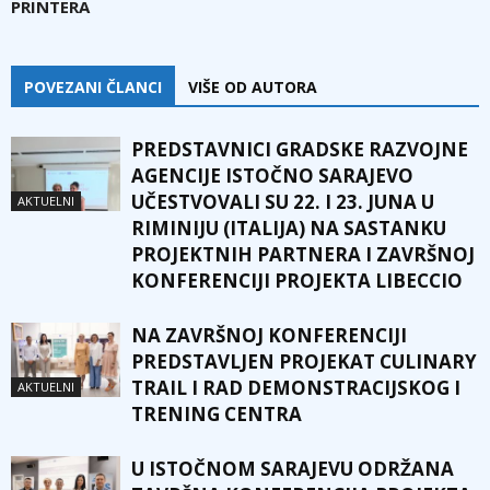
PRINTERA
POVEZANI ČLANCI
VIŠE OD AUTORA
PREDSTAVNICI GRADSKE RAZVOJNE
AGENCIJE ISTOČNO SARAJEVO
UČESTVOVALI SU 22. I 23. JUNA U
AKTUELNI
RIMINIJU (ITALIJA) NA SASTANKU
PROJEKTNIH PARTNERA I ZAVRŠNOJ
KONFERENCIJI PROJEKTA LIBECCIO
NA ZAVRŠNOJ KONFERENCIJI
PREDSTAVLJEN PROJEKAT CULINARY
TRAIL I RAD DEMONSTRACIJSKOG I
AKTUELNI
TRENING CENTRA
U ISTOČNOM SARAJEVU ODRŽANA