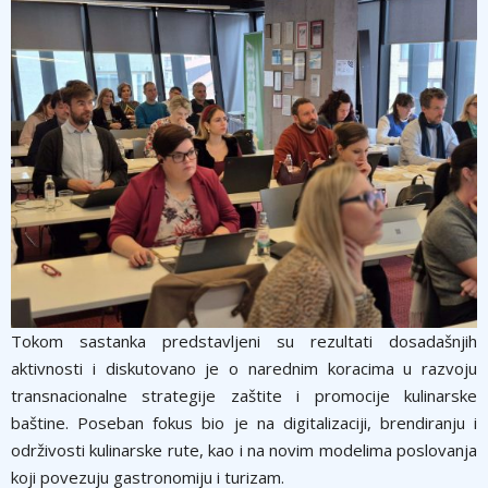
Tokom sastanka predstavljeni su rezultati dosadašnjih
aktivnosti i diskutovano je o narednim koracima u razvoju
transnacionalne strategije zaštite i promocije kulinarske
baštine. Poseban fokus bio je na digitalizaciji, brendiranju i
održivosti kulinarske rute, kao i na novim modelima poslovanja
koji povezuju gastronomiju i turizam.