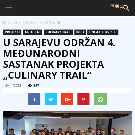
Početna
PROJEKTI
AKTUELNI
PROJEKTI
AKTUELNI
CULINARY TRAIL
INFO
UNCATEGORIZED
U SARAJEVU ODRŽAN 4.
MEĐUNARODNI
SASTANAK PROJEKTA
„CULINARY TRAIL“
10/11/2025
367