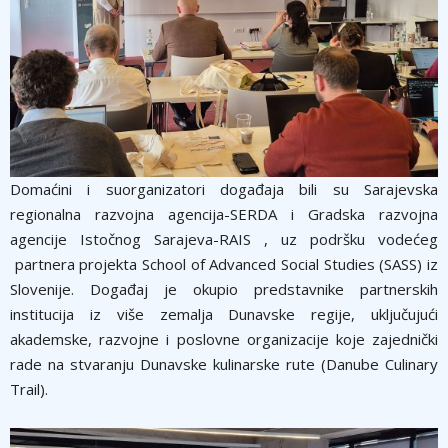
Domaćini i suorganizatori događaja bili su Sarajevska
regionalna razvojna agencija-SERDA i Gradska razvojna
agencije Istočnog Sarajeva-RAIS , uz podršku vodećeg
partnera projekta School of Advanced Social Studies (SASS) iz
Slovenije. Događaj je okupio predstavnike partnerskih
institucija iz više zemalja Dunavske regije, uključujući
akademske, razvojne i poslovne organizacije koje zajednički
rade na stvaranju Dunavske kulinarske rute (Danube Culinary
Trail).